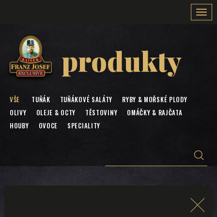
Togg
navi
produkty
VŠE
TUŇÁK
TUŇÁKOVÉ SALÁTY
RYBY & MOŘSKÉ PLODY
OLIVY
OLEJE & OCTY
TĚSTOVINY
OMÁČKY & RAJČATA
HOUBY
OVOCE
SPECIALITY