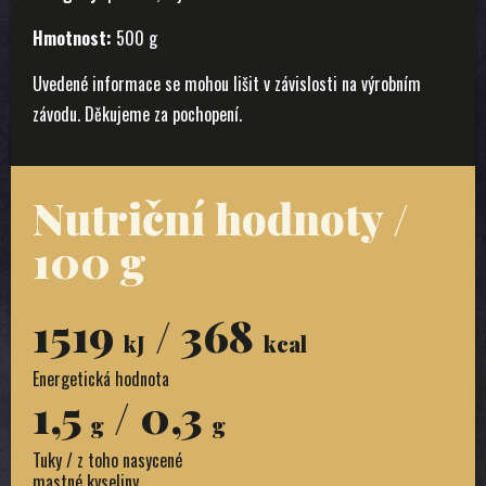
Hmotnost:
500 g
Uvedené informace se mohou lišit v závislosti na výrobním
závodu. Děkujeme za pochopení.
Nutriční hodnoty /
100 g
1519
/ 368
kJ
kcal
Energetická hodnota
1,5
/ 0,3
g
g
Tuky / z toho nasycené
mastné kyseliny