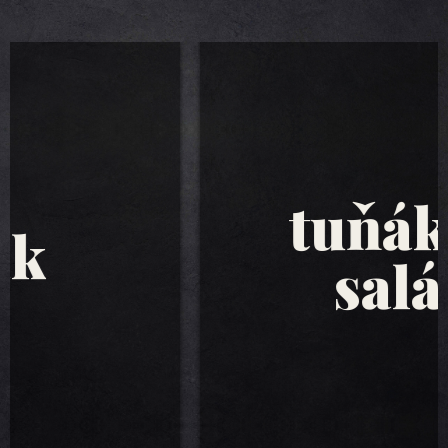
tuňákové
saláty