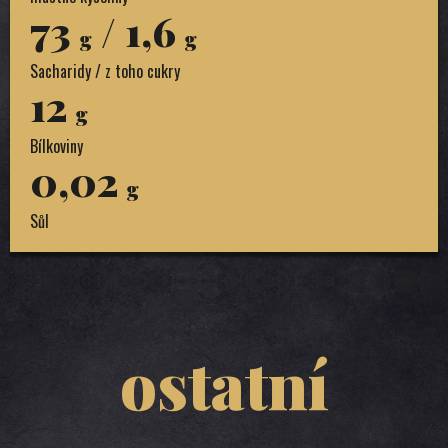
73
/ 1,6
g
g
Sacharidy / z toho cukry
12
g
Bílkoviny
0,02
g
Sůl
ostatní