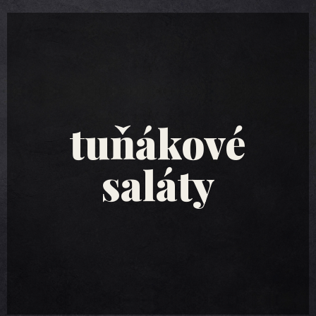
tuňákové
saláty