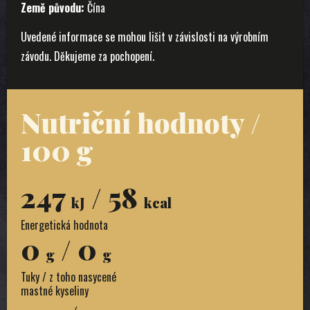
Země původu:
Čína
Uvedené informace se mohou lišit v závislosti na výrobním
závodu. Děkujeme za pochopení.
Nutriční hodnoty /
100 g
247
/ 58
kJ
kcal
Energetická hodnota
0
/ 0
g
g
Tuky / z toho nasycené
mastné kyseliny