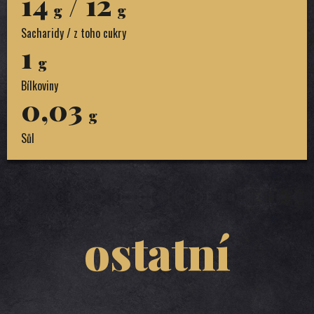
14
/ 12
g
g
Sacharidy / z toho cukry
1
g
Bílkoviny
0,03
g
Sůl
ostatní