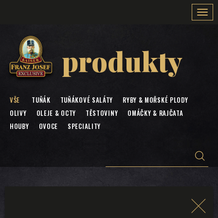
Togg
navi
produkty
VŠE
TUŇÁK
TUŇÁKOVÉ SALÁTY
RYBY & MOŘSKÉ PLODY
OLIVY
OLEJE & OCTY
TĚSTOVINY
OMÁČKY & RAJČATA
HOUBY
OVOCE
SPECIALITY