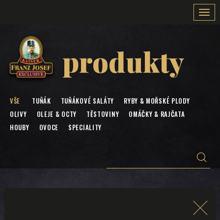
Togg
navi
produkty
VŠE
TUŇÁK
TUŇÁKOVÉ SALÁTY
RYBY & MOŘSKÉ PLODY
OLIVY
OLEJE & OCTY
TĚSTOVINY
OMÁČKY & RAJČATA
HOUBY
OVOCE
SPECIALITY