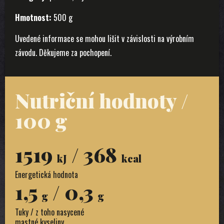
Hmotnost:
500 g
Uvedené informace se mohou lišit v závislosti na výrobním
závodu. Děkujeme za pochopení.
Nutriční hodnoty /
100 g
1519
/ 368
kJ
kcal
Energetická hodnota
1,5
/ 0,3
g
g
Tuky / z toho nasycené
mastné kyseliny