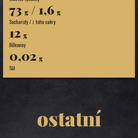
73
/ 1,6
g
g
Sacharidy / z toho cukry
12
g
Bílkoviny
0,02
g
Sůl
ostatní