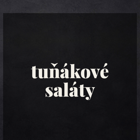
tuňákové
saláty