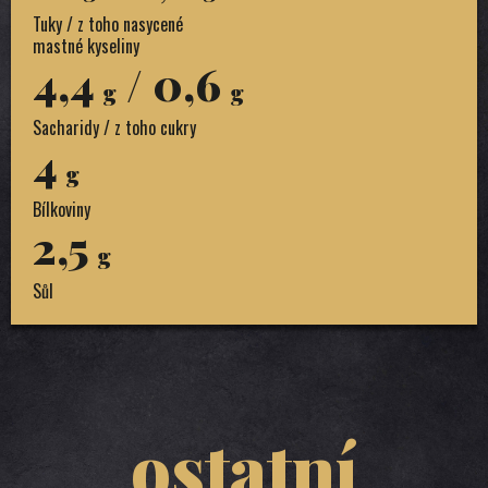
Tuky / z toho nasycené
mastné kyseliny
4,4
/ 0,6
g
g
Sacharidy / z toho cukry
4
g
Bílkoviny
2,5
g
Sůl
ostatní