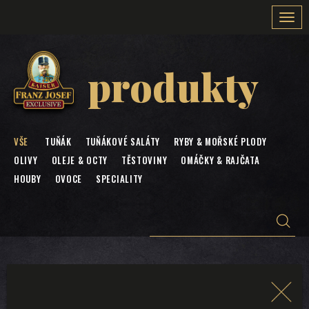
Togg
navi
produkty
VŠE
TUŇÁK
TUŇÁKOVÉ SALÁTY
RYBY & MOŘSKÉ PLODY
OLIVY
OLEJE & OCTY
TĚSTOVINY
OMÁČKY & RAJČATA
HOUBY
OVOCE
SPECIALITY