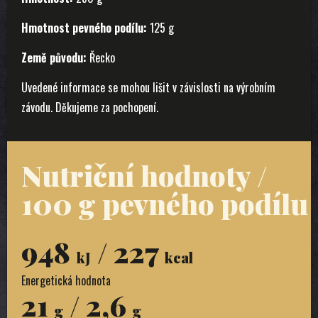
Hmotnost pevného podílu:
125 g
Země původu
:
Řecko
Uvedené informace se mohou lišit v závislosti na výrobním
závodu. Děkujeme za pochopení.
Nutriční hodnoty /
100 g pevného podílu
948
/ 227
kJ
kcal
Energetická hodnota
21
/ 2,6
g
g