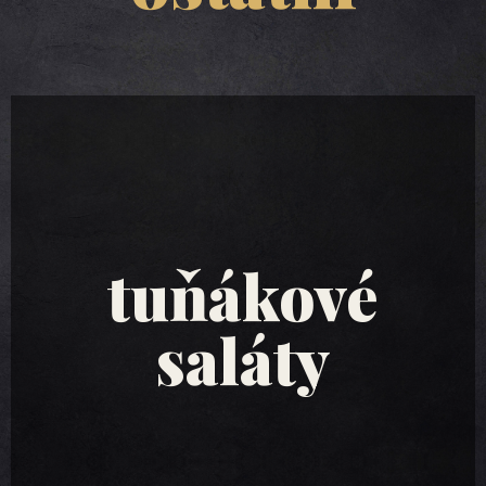
tuňákové
saláty