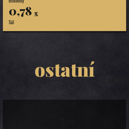
Bílkoviny
0,78
g
Sůl
ostatní