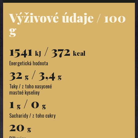
Výživové údaje / 100
g
1541
/ 372
kJ
kcal
Energetická hodnota
32
/ 3,4
g
g
Tuky / z toho nasycené
mastné kyseliny
1
/ 0
g
g
Sacharidy / z toho cukry
20
g