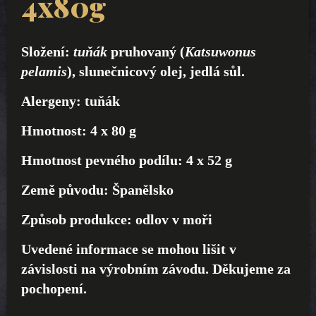
4x80g
Složení
:
tuňák
pruhovaný (
Katsuwonus
pelamis
), slunečnicový olej, jedlá sůl.
Alergeny
:
tuňák
Hmotnost
: 4 x
80 g
Hmotnost pevného podílu:
4 x
52 g
Země původu
:
Španělsko
Způsob produkce:
odlov v moři
Uvedené informace se mohou lišit v
závislosti na výrobním závodu. Děkujeme za
pochopení.