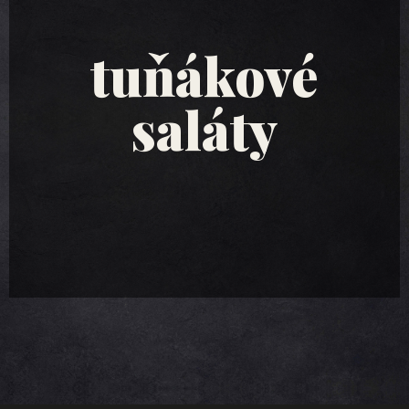
tuňákové
saláty