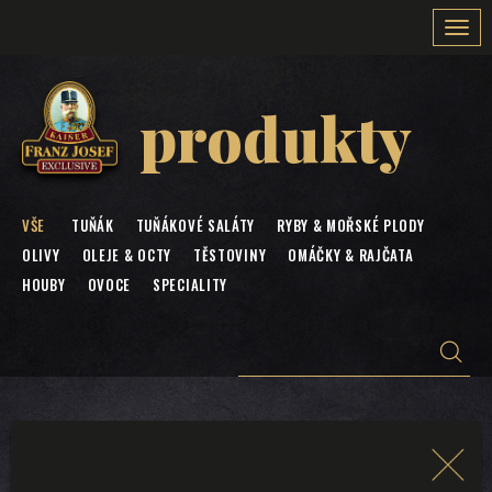
Togg
navi
produkty
VŠE
TUŇÁK
TUŇÁKOVÉ SALÁTY
RYBY & MOŘSKÉ PLODY
OLIVY
OLEJE & OCTY
TĚSTOVINY
OMÁČKY & RAJČATA
HOUBY
OVOCE
SPECIALITY