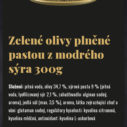
Zelené olivy plněné
pastou z modrého
sýra 300g
Složení:
pitná voda, olivy 34,7 %, sýrová pasta 9 % (pitná
voda, lyofilizovaný sýr 2,1 %, zahušťovadlo: alginan sodný,
aroma), jedlá sůl (max. 3,5 %), aroma, látka zvýrazňující chuť a
vůni: glutaman sodný, regulátory kyselosti: kyselina citronová,
kyselina mléčná, antioxidant: kyselina L-askorbová