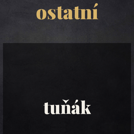
ostatní
tuňákové
saláty