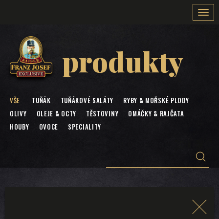
Togg
navi
produkty
VŠE
TUŇÁK
TUŇÁKOVÉ SALÁTY
RYBY & MOŘSKÉ PLODY
OLIVY
OLEJE & OCTY
TĚSTOVINY
OMÁČKY & RAJČATA
HOUBY
OVOCE
SPECIALITY