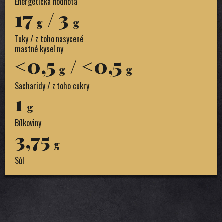
Energetická hodnota
17
/ 3
g
g
Tuky / z toho nasycené
mastné kyseliny
<0,5
/ <0,5
g
g
Sacharidy / z toho cukry
1
g
Bílkoviny
3,75
g
Sůl