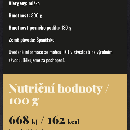
Alergeny:
mléko
Hmotnost:
300 g
Hmotnost pevného podílu:
130 g
Země původu:
Španělsko
Uvedené informace se mohou lišit v závislosti na výrobním
závodu. Děkujeme za pochopení.
Nutriční hodnoty /
100 g
668
/ 162
kJ
kcal