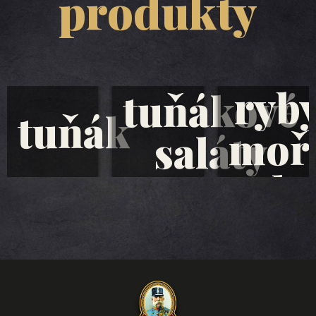
produkty
ryb
tuňákové
tuňák
moř
saláty
plo