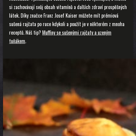
si zachovávají svůj obsah vitamínů a dalších zdraví prospěšných
látek. Díky značce Franz Josef Kaiser můžete mít prémiová
sušená rajčata po ruce kdykoli a použít je v některém z mnoha
receptů. Náš tip?
Muffiny se sušenými rajčaty a uzeným
tuňákem
.