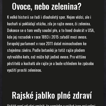
Ovoce, nebo zelenina?
K velké historii se řadí i dlouholetý spor. Nejen vědci, ale i
kuchaři si pokládají otázku, zda je rajče ovoce, či zelenina.
Dokonce se o tom vedly soudní pře, a to hned dvakrát v USA,
kde jej rozsudek v roce 1893 i 2015 zařadil mezi ovoce.
Evropský parlament v roce 2011 došel mimochodem ke
stejnému závěru. Podle botaniků je totiž rajče plodem
vytrvalého keře, což může být jedině ovoce. Pro většinu
pěstitelů a kuchařů ale rajče je a bude vzhledem ke způsobu
využití prostě zeleninou.
Rajské jablko plné zdraví
Určitě není od věci zmínit, že semínka z rajčat jsou prý velmi