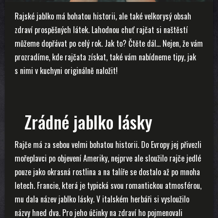
Rajské jablko má bohatou historii, ale také velkorysý obsah
zdraví prospěšných látek. Lahodnou chuť rajčat si naštěstí
můžeme dopřávat po celý rok. Jak to? Čtěte dál… Nejen, že vám
prozradíme, kde rajčata získat, také vám nabídneme tipy, jak
s nimi v kuchyni originálně naložit!
Zrádné jablko lásky
Rajče má za sebou velmi bohatou historii. Do Evropy jej přivezli
mořeplavci po objevení Ameriky, nejprve ale sloužilo rajče jedlé
pouze jako okrasná rostlina a na talíře se dostalo až po mnoha
letech. Francie, která je typická svou romantickou atmosférou,
mu dala název jablko lásky. V italském herbáři si vysloužilo
názvy hned dva. Pro jeho účinky na zdraví ho pojmenovali