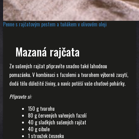
Penne s rajčatovým pestem a tuňákem v olivovém oleji
Mazaná rajčata
Ze sušených rajčat připravíte snadno také lahodnou
pomazánku. V kombinaci s fazolemi a tvarohem výborně zasytí,
dodá tělu důležité živiny, a navíc potěší vaše chuťové pohárky.
Připravte si:
150 g tvarohu
80 g červených vařených fazolí
40 g sladkých sušených rajčat
40 g cibule
1 stroužek česneku