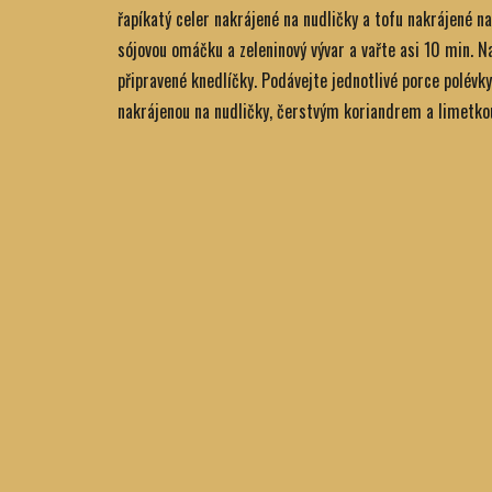
řapíkatý celer nakrájené na nudličky a tofu nakrájené na 
sójovou omáčku a zeleninový vývar a vařte asi 10 min. N
připravené knedlíčky. Podávejte jednotlivé porce polévk
nakrájenou na nudličky, čerstvým koriandrem a limetko