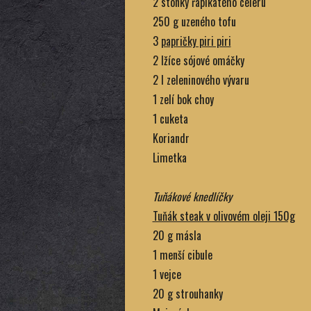
2 stonky řapíkatého celeru
250 g uzeného tofu
3
papričky piri piri
2 lžíce sójové omáčky
2 l zeleninového vývaru
1 zelí bok choy
1 cuketa
Koriandr
Limetka
Tuňákové knedlíčky
Tuňák steak v olivovém oleji 150g
20 g másla
1 menší cibule
1 vejce
20 g strouhanky