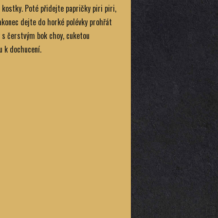
kostky. Poté přidejte papričky piri piri,
akonec dejte do horké polévky prohřát
y s čerstvým bok choy, cuketou
u k dochucení.