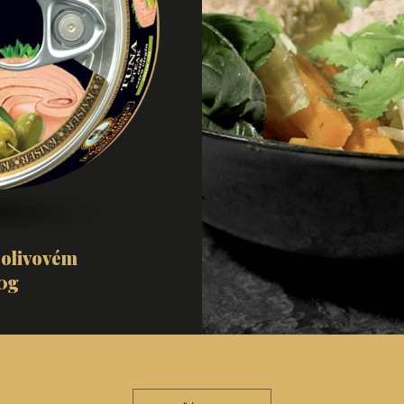
 olivovém
50g