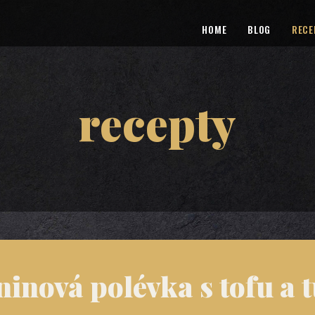
HOME
BLOG
RECE
recepty
eninová polévka s tofu a