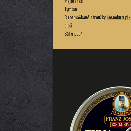
Majoránka
Tymián
3 rozmačkané stroužky
česneku v pi
oleji
Sůl a pepř