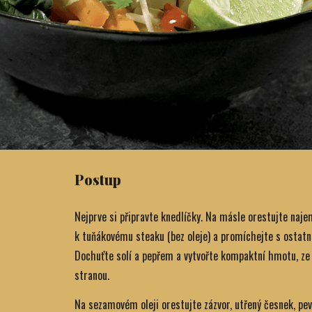
Postup
Nejprve si připravte knedlíčky. Na másle orestujte najem
k tuňákovému steaku (bez oleje) a promíchejte s ostatn
Dochuťte solí a pepřem a vytvořte kompaktní hmotu, ze 
stranou.
Na sezamovém oleji orestujte zázvor, utřený česnek, pev