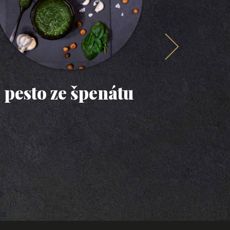
pesto ze špenátu
po
tu
č
z