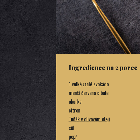
Ingredience na 2 porce
1 velké zralé avokádo
menší červená cibule
okurka
citron
Tuňák v olivovém oleji
sůl
pepř