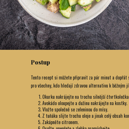
Postup
Tento recept si můžete připravit za pár minut a dopřát s
pro všechny, kdo hledají zdravou alternativu k běžným j
Okurku nakrájejte na trochu silnější čtvrtkolečka
Avokádo oloupejte a dužinu nakrájejte na kostky.
Vložte společně se zeleninou do mísy.
Z tuňáka slijte trochu oleje a jinak celý obsah ko
Zakápněte citronem.
Osolte, opepřete a zlehka promíchejte.