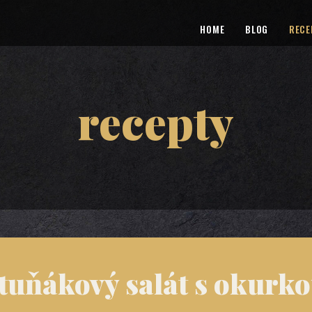
HOME
BLOG
RECE
recepty
uňákový salát s okurk