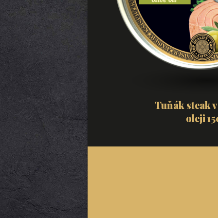
Tuňák steak v
oleji 1