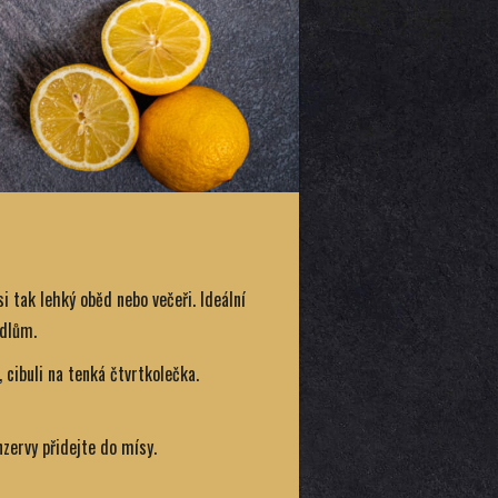
i tak lehký oběd nebo večeři. Ideální
ídlům.
, cibuli na tenká čtvrtkolečka.
nzervy přidejte do mísy.