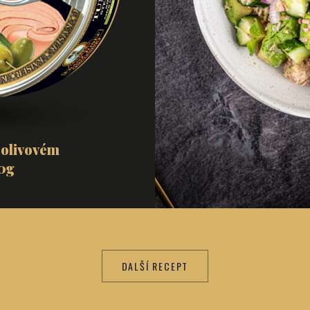
 olivovém
50g
DALŠÍ RECEPT