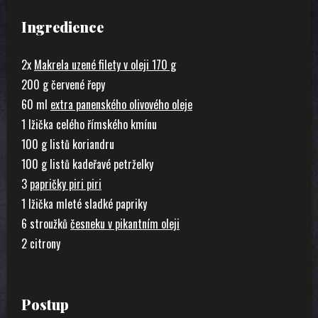
Ingredience
2x
Makrela uzené filety v oleji 170 g
200 g červené řepy
60 ml
extra panenského olivového oleje
1 lžička celého římského kmínu
100 g listů koriandru
100 g listů kadeřavé petrželky
3
papričky piri piri
1 lžička mleté sladké papriky
6 stroužků
česneku v pikantním oleji
2 citrony
Postup