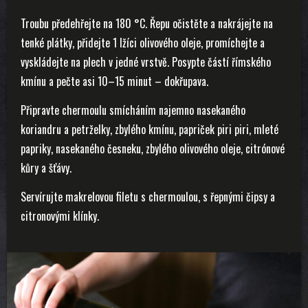
Troubu předehřejte na 180 °C. Řepu očistěte a nakrájejte na
tenké plátky, přidejte 1 lžíci olivového oleje, promíchejte a
vyskládejte na plech v jedné vrstvě. Posypte částí římského
kmínu a pečte asi 10–15 minut – dokřupava.
Připravte chermoulu smícháním najemno nasekaného
koriandru a petrželky, zbylého kmínu, papriček piri piri, mleté
papriky, nasekaného česneku, zbylého olivového oleje, citrónové
kůry a šťávy.
Servírujte makrelovou filetu s chermoulou, s řepnými čipsy a
citronovými klínky.