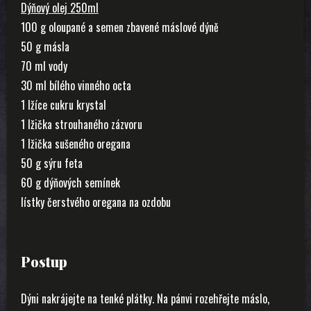
Dýňový olej 250ml
100 g oloupané a semen zbavené máslové dýně
50 g másla
70 ml vody
30 ml bílého vinného octa
1 lžíce cukru krystal
1 lžička strouhaného zázvoru
1 lžička sušeného oregana
50 g sýru feta
60 g dýňových semínek
lístky čerstvého oregana na ozdobu
Postup
Dýni nakrájejte na tenké plátky. Na pánvi rozehřejte máslo,