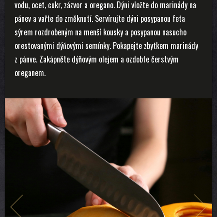
vodu, ocet, cukr, zázvor a oregano. Dýni vložte do marinády na
pánev a vařte do změknutí. Servírujte dýni posypanou feta
sýrem rozdrobeným na menší kousky a posypanou nasucho
orestovanými dýňovými semínky. Pokapejte zbytkem marinády
z pánve. Zakápněte dýňovým olejem a ozdobte čerstvým
oreganem.