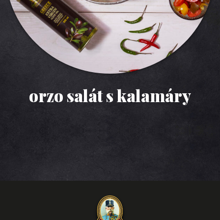
ravioly s ricottou a
tuňákem