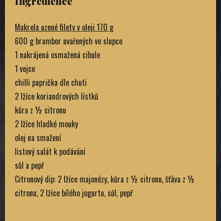
Ingredience
Makrela uzené filety v oleji 170 g
600 g brambor uvařených ve slupce
1 nakrájená osmažená cibule
1 vejce
chilli paprička dle chuti
2 lžíce koriandrových lístků
kůra z ½ citronu
2 lžíce hladké mouky
olej na smažení
listový salát k podávání
sůl a pepř
Citronový dip: 2 lžíce majonézy, kůra z ½ citronu, šťáva z ½
citronu, 2 lžíce bílého jogurtu, sůl, pepř