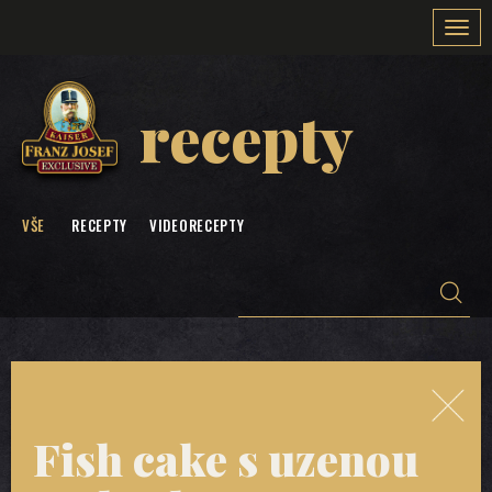
Togg
navi
recepty
VŠE
RECEPTY
VIDEORECEPTY
Fish cake s uzenou