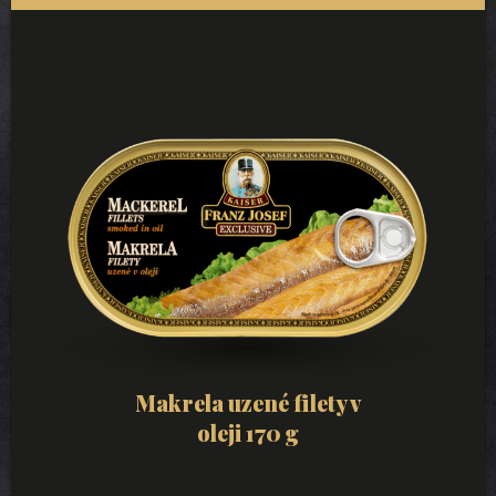
Makrela uzené filety v
oleji 170 g