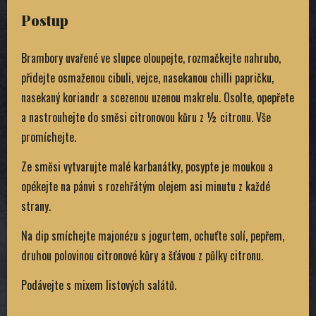
Postup
Brambory uvařené ve slupce oloupejte, rozmačkejte nahrubo,
přidejte osmaženou cibuli, vejce, nasekanou chilli papričku,
nasekaný koriandr a scezenou uzenou makrelu. Osolte, opepřete
a nastrouhejte do směsi citronovou kůru z ½ citronu. Vše
promíchejte.
Ze směsi vytvarujte malé karbanátky, posypte je moukou a
opékejte na pánvi s rozehřátým olejem asi minutu z každé
strany.
Na dip smíchejte majonézu s jogurtem, ochuťte solí, pepřem,
druhou polovinou citronové kůry a šťávou z půlky citronu.
Podávejte s mixem listových salátů.