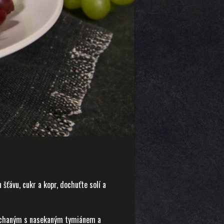
 šťávu, cukr a kopr, dochuťte solí a
míchaným s nasekaným tymiánem a