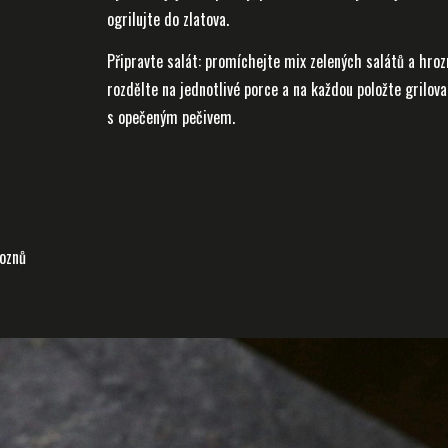
ogrilujte do zlatova.
Připravte salát: promíchejte mix zelených salátů a hro
rozdělte na jednotlivé porce a na každou položte grilovan
s opečeným pečivem.
roznů