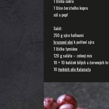
1 lžička cukru
1 lžíce čerstvého kopru
sůl a pepř
Salát:
250 g sýru halloumi
hroznový olej
k potření sýru
1 lžička tymiánu
120 g salátu – zelený mix
10 + 10 kuliček bílých a červených h
10
řeckých oliv Kalamata