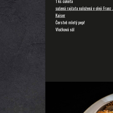
1 ks cuketa
sušená rajčata naložená v oleji Franz 
Kaiser
Čerstvě mletý pepř
Vločková sůl