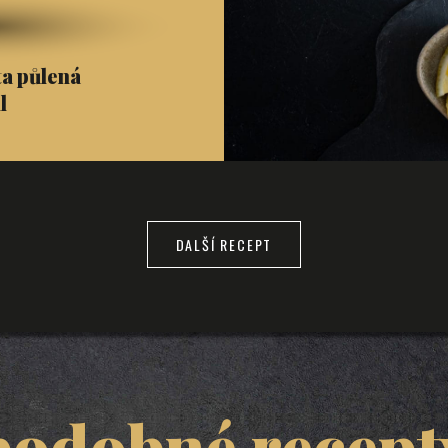
ta půlená
l
DALŠÍ RECEPT
podobné recept