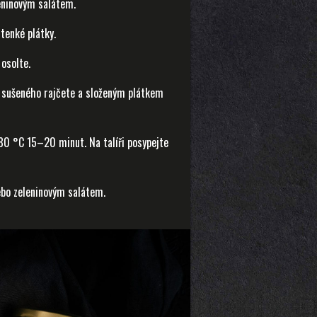
eninovým salátem.
tenké plátky.
osolte.
m sušeného rajčete a složeným plátkem
180 °C 15–20 minut. Na talíři posypejte
ebo zeleninovým salátem.