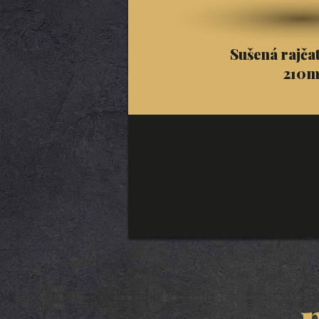
Sušená rajča
210m