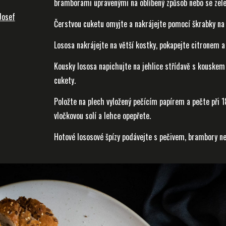
bramborami upravenými na oblíbený způsob nebo se zel
Josef
Čerstvou cuketu omyjte a nakrájejte pomocí škrabky na 
Lososa nakrájejte na větší kostky, pokapejte citronem a 
Kousky lososa napichujte na jehlice střídavě s kouske
cukety.
Položte na plech vyložený pečícím papírem a pečte při 
vločkovou solí a lehce opepřete.
Hotové lososové špízy podávejte s pečivem, brambory n