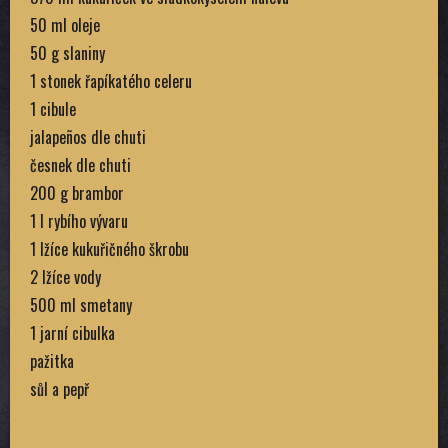
50 ml oleje
50 g slaniny
1 stonek řapíkatého celeru
1 cibule
jalapeños dle chuti
česnek dle chuti
200 g brambor
1 l rybího vývaru
1 lžíce kukuřičného škrobu
2 lžíce vody
500 ml smetany
1 jarní cibulka
pažitka
sůl a pepř