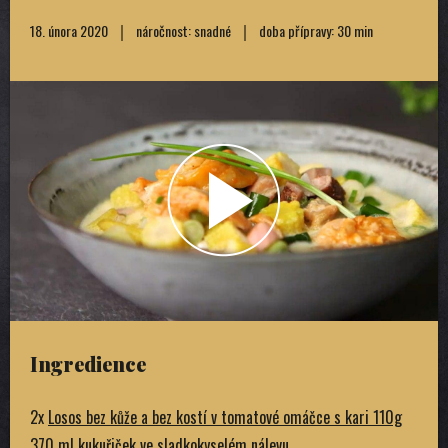
18. února 2020
náročnost: snadné
doba přípravy: 30 min
Ingredience
2x
Losos bez kůže a bez kostí v tomatové omáčce s kari 110g
370 ml kukuřiček ve sladkokyselém nálevu