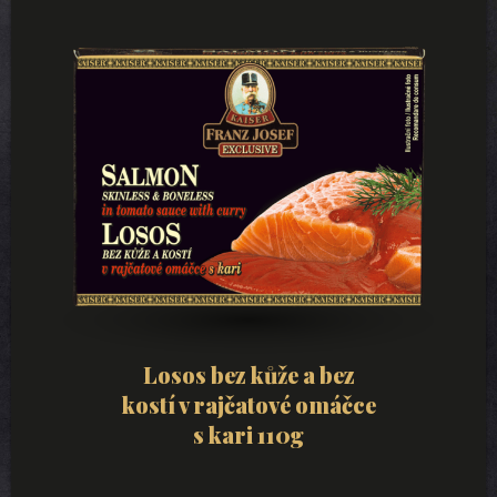
Losos bez kůže a bez
kostí v rajčatové omáčce
s kari 110g