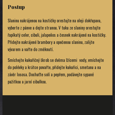
Postup
Slaninu nakrájenou na kostičky orestujte na oleji dokřupava,
vyberte z pánve a dejte stranou. V tuku ze slaniny orestujte
řapíkatý celer, cibuli, jalapeños a česnek nakrájené na kostičky.
Přidejte nakrájené brambory a opečenou slaninu, zalijte
vývarem a vařte do změknutí.
Smíchejte kukuřičný škrob se dvěma lžícemi vody, vmíchejte
do polévky a krátce povařte, přidejte kukuřici, smetanu a na
závěr lososa. Dochuťte solí a pepřem, podávejte sypané
pažitkou a jarní cibulkou.