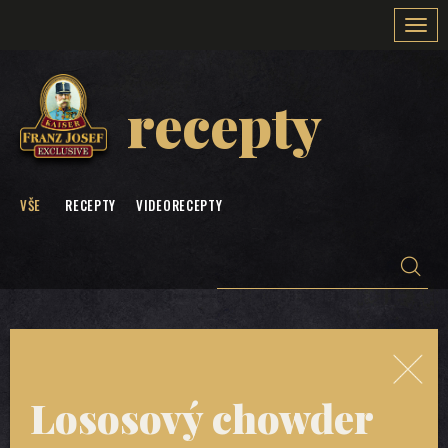
Togg
navi
recepty
VŠE
RECEPTY
VIDEORECEPTY
Lososový chowder