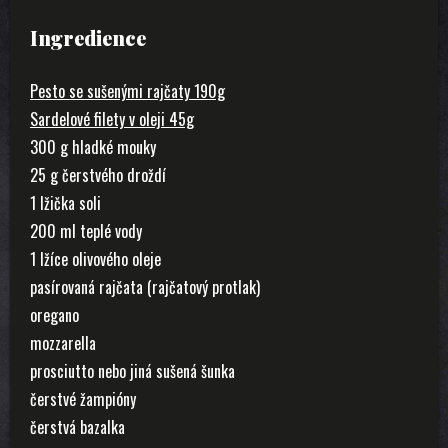
Ingredience
Pesto se sušenými rajčaty 190g
Sardelové filety v oleji 45g
300 g hladké mouky
25 g čerstvého droždí
1 lžička soli
200 ml teplé vody
1 lžíce olivového oleje
pasírovaná rajčata (rajčatový protlak)
oregano
mozzarella
prosciutto nebo jiná sušená šunka
čerstvé žampióny
čerstvá bazalka