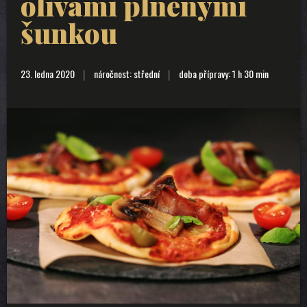
olivami plněnými
šunkou
23. ledna 2020
náročnost: střední
doba přípravy: 1 h 30 min