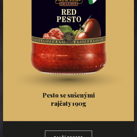
Pesto se sušenými
rajčaty 190g