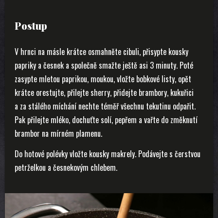
Postup
V hrnci na másle krátce osmahněte cibuli, přisypte kousky
papriky a česnek a společně smažte ještě asi 3 minuty. Poté
zasypte mletou paprikou, moukou, vložte bobkové listy, opět
krátce orestujte, přilejte sherry, přidejte brambory, kukuřici
a za stálého míchání nechte téměř všechnu tekutinu odpařit.
Pak přilejte mléko, dochuťte solí, pepřem a vařte do změknutí
brambor na mírném plamenu.
Do hotové polévky vložte kousky makrely. Podávejte s čerstvou
petrželkou a česnekovým chlebem.