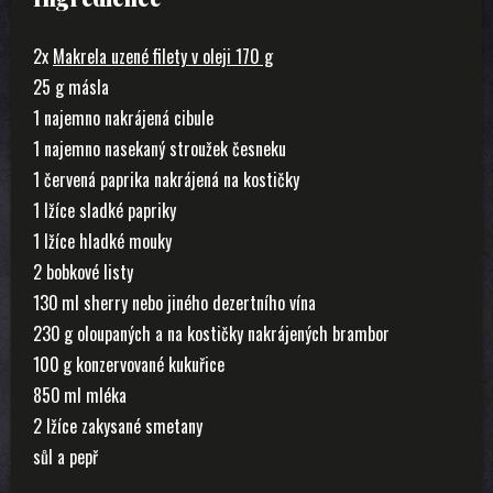
2x
Makrela uzené filety v oleji 170 g
25 g másla
1 najemno nakrájená cibule
1 najemno nasekaný stroužek česneku
1 červená paprika nakrájená na kostičky
1 lžíce sladké papriky
1 lžíce hladké mouky
2 bobkové listy
130 ml sherry nebo jiného dezertního vína
230 g oloupaných a na kostičky nakrájených brambor
100 g konzervované kukuřice
850 ml mléka
2 lžíce zakysané smetany
sůl a pepř