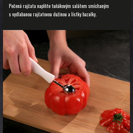
Pečená rajčata naplňte tuňákovým salátem smíchaným
s vydlabanou rajčatovou dužinou a lístky bazalky.