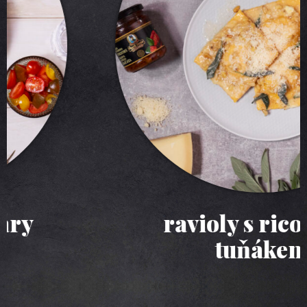
ravioly s ricottou a
tuňákem