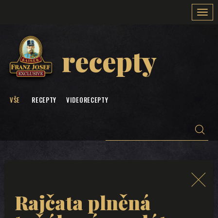
Togg
navi
recepty
VŠE
RECEPTY
VIDEORECEPTY
Rajčata plněná