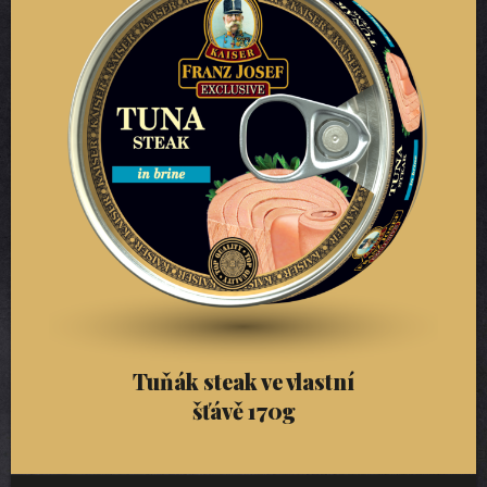
Tuňák steak ve vlastní
šťávě 170g