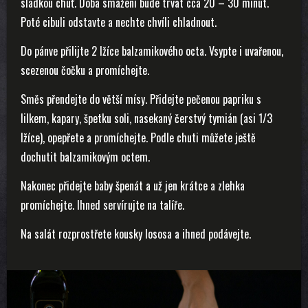
sladkou chuť. Doba smažení bude trvat cca 20 – 30 minut.
Poté cibuli odstavte a nechte chvíli chladnout.
Do pánve přilijte 2 lžíce balzamikového octa. Vsypte i uvařenou,
scezenou čočku a promíchejte.
Směs přendejte do větší mísy. Přidejte pečenou papriku s
lilkem, kapary, špetku soli, nasekaný čerstvý tymián (asi 1/3
lžíce), opepřete a promíchejte. Podle chuti můžete ještě
dochutit balzamikovým octem.
Nakonec přidejte baby špenát a už jen krátce a zlehka
promíchejte. Ihned servírujte na talíře.
Na salát rozprostřete kousky lososa a ihned podávejte.