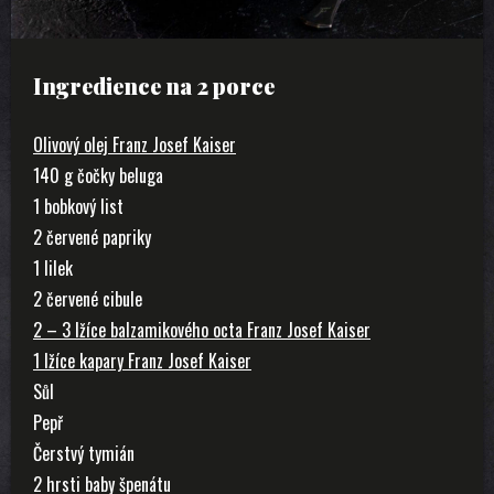
Ingredience na 2 porce
Olivový olej Franz Josef Kaiser
140 g čočky beluga
1 bobkový list
2 červené papriky
1 lilek
2 červené cibule
2 – 3 lžíce balzamikového octa Franz Josef Kaiser
1 lžíce kapary Franz Josef Kaiser
Sůl
Pepř
Čerstvý tymián
2 hrsti baby špenátu