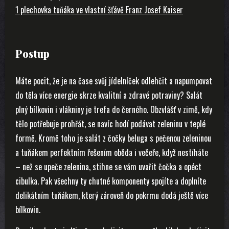
1 plechovka tuňáka ve vlastní šťávě Franz Josef Kaiser
Postup
Máte pocit, že je na čase svůj jídelníček odlehčit a napumpovat
do těla více energie skrze kvalitní a zdravé potraviny? Salát
plný bílkovin i vlákniny je trefa do černého. Obzvlášť v zimě, kdy
tělo potřebuje prohřát, se navíc hodí podávat zeleninu v teplé
formě. Kromě toho je salát z čočky beluga s pečenou zeleninou
a tuňákem perfektním řešením oběda i večeře, když nestíháte
– než se upeče zelenina, stihne se vám uvařit čočka a opéct
cibulka. Pak všechny ty chutné komponenty spojíte a doplníte
delikátním tuňákem, který zároveň do pokrmu dodá ještě více
bílkovin.