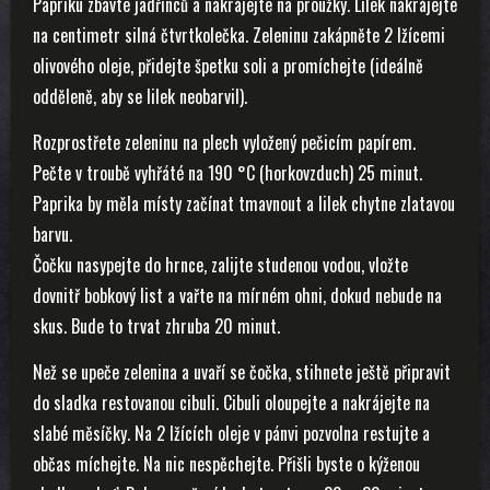
Papriku zbavte jadřinců a nakrájejte na proužky. Lilek nakrájejte
na centimetr silná čtvrtkolečka. Zeleninu zakápněte 2 lžícemi
olivového oleje, přidejte špetku soli a promíchejte (ideálně
odděleně, aby se lilek neobarvil).
Rozprostřete zeleninu na plech vyložený pečicím papírem.
Pečte v troubě vyhřáté na 190 °C (horkovzduch) 25 minut.
Paprika by měla místy začínat tmavnout a lilek chytne zlatavou
barvu.
Čočku nasypejte do hrnce, zalijte studenou vodou, vložte
dovnitř bobkový list a vařte na mírném ohni, dokud nebude na
skus. Bude to trvat zhruba 20 minut.
Než se upeče zelenina a uvaří se čočka, stihnete ještě připravit
do sladka restovanou cibuli. Cibuli oloupejte a nakrájejte na
slabé měsíčky. Na 2 lžících oleje v pánvi pozvolna restujte a
občas míchejte. Na nic nespěchejte. Přišli byste o kýženou