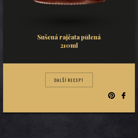
Sušená rajčata půlená
210ml
DALŠÍ RECEPT