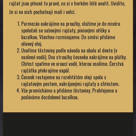
rajčat jsou přesně to pravé, co si v horkém létě uvařit. Uvidíte,
že si na nich pochutnají malí i velcí.
Parmezán nakrájíme na proužky, vložíme je do mixéru
společně se sušenými rajčaty, piniovými oříšky a
bazalkou. Všechno rozmixujeme. Do směsi přidáme
olivový olej.
Uvaříme těstoviny podle návodu na obalu al dente (v
osolené vodě). Dva stroužky česneku nakrájíme na plátky.
Chřest spaříme ve vroucí vodě, kterou osolíme. Čerstvá
rajčátka překrojíme napůl.
Česnek restujeme na rozehřátém oleji spolu s
rajčatovým pestem, nakrájenými rajčaty a chřestem.
Vše promícháme a přidáme těstoviny. Prohřejeme a
podáváme dozdobené bazalkou.