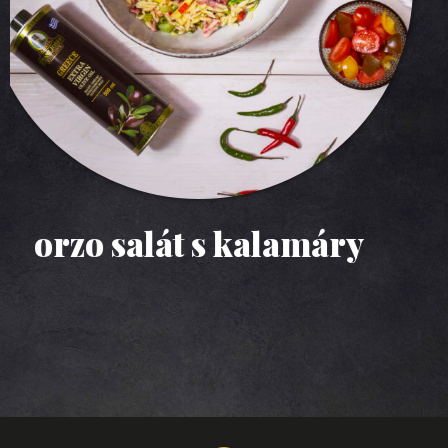
ravioly s ricottou a
tuňákem