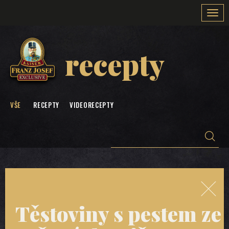
Togg
navi
recepty
VŠE
RECEPTY
VIDEORECEPTY
Těstoviny s pestem ze