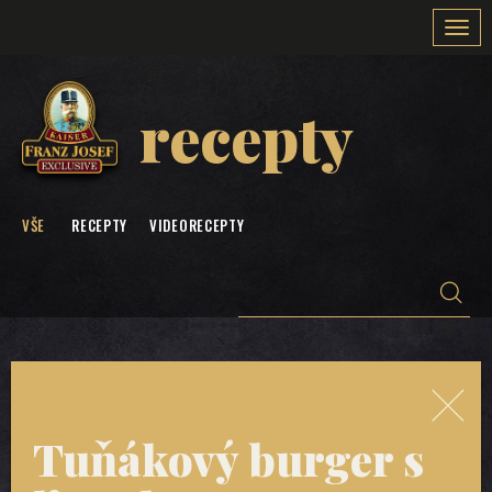
Togg
navi
recepty
VŠE
RECEPTY
VIDEORECEPTY
Tuňákový burger s