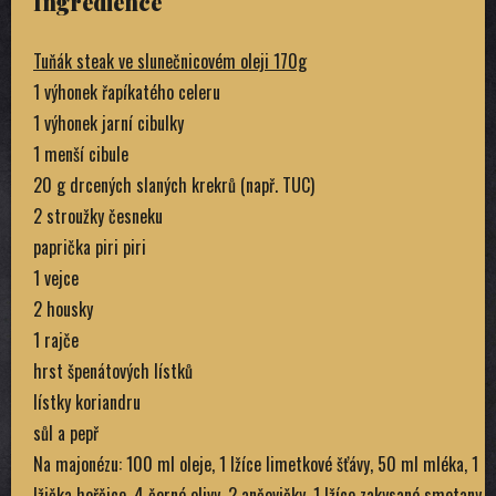
Ingredience
Tuňák steak ve slunečnicovém oleji 170g
1 výhonek řapíkatého celeru
1 výhonek jarní cibulky
1 menší cibule
20 g drcených slaných krekrů (např. TUC)
2 stroužky česneku
paprička piri piri
1 vejce
2 housky
1 rajče
hrst špenátových lístků
lístky koriandru
sůl a pepř
Na majonézu: 100 ml oleje, 1 lžíce limetkové šťávy, 50 ml mléka, 1
lžička hořčice, 4 černé olivy, 2 ančovičky, 1 lžíce zakysané smetany,