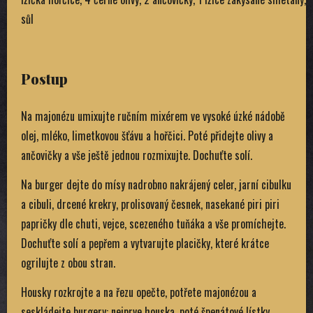
sůl
Postup
Na majonézu umixujte ručním mixérem ve vysoké úzké nádobě
olej, mléko, limetkovou šťávu a hořčici. Poté přidejte olivy a
ančovičky a vše ještě jednou rozmixujte. Dochuťte solí.
Na burger dejte do mísy nadrobno nakrájený celer, jarní cibulku
a cibuli, drcené krekry, prolisovaný česnek, nasekané piri piri
papričky dle chuti, vejce, scezeného tuňáka a vše promíchejte.
Dochuťte solí a pepřem a vytvarujte placičky, které krátce
ogrilujte z obou stran.
Housky rozkrojte a na řezu opečte, potřete majonézou a
seskládejte burgery: nejprve houska, poté špenátové lístky