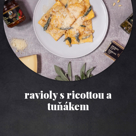
ravioly s ricottou a
tuňákem