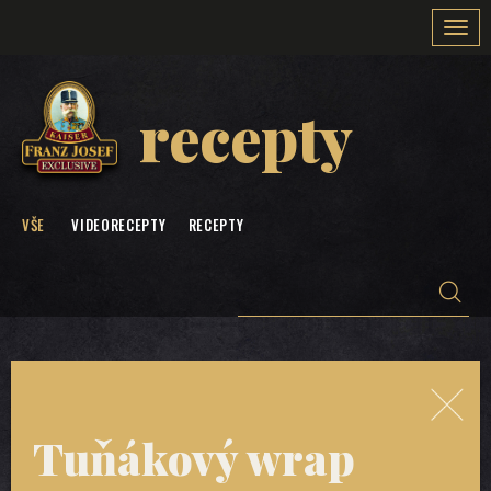
Togg
navi
recepty
VŠE
VIDEORECEPTY
RECEPTY
Tuňákový wrap