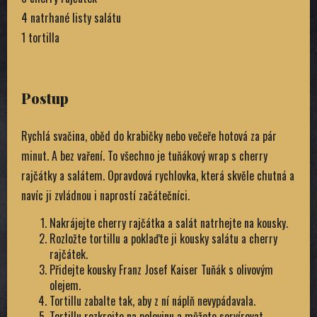
4 natrhané listy salátu
1 tortilla
Postup
Rychlá svačina, oběd do krabičky nebo večeře hotová za pár
minut. A bez vaření. To všechno je tuňákový wrap s cherry
rajčátky a salátem. Opravdová rychlovka, která skvěle chutná a
navíc ji zvládnou i naprostí začátečníci.
Nakrájejte cherry rajčátka a salát natrhejte na kousky.
Rozložte tortillu a poklaďte ji kousky salátu a cherry
rajčátek.
Přidejte kousky Franz Josef Kaiser Tuňák s olivovým
olejem.
Tortillu zabalte tak, aby z ní náplň nevypádavala.
Tortillu rozkrojte na polovinu a můžete servírovat.