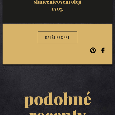
slunečnicovém oleji
170g
DALŠÍ RECEPT
podobné
recepty