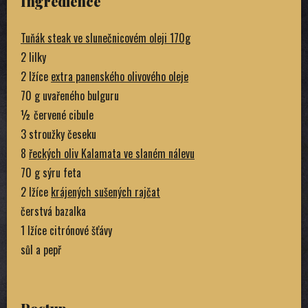
Ingredience
Tuňák steak ve slunečnicovém oleji 170g
2 lilky
2 lžíce
extra panenského olivového oleje
70 g uvařeného bulguru
½ červené cibule
3 stroužky česeku
8
řeckých oliv Kalamata ve slaném nálevu
70 g sýru feta
2 lžíce
krájených sušených rajčat
čerstvá bazalka
1 lžíce citrónové šťávy
sůl a pepř