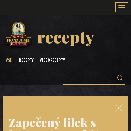
Togg
navi
recepty
VŠE
RECEPTY
VIDEORECEPTY
Zapečený lilek s