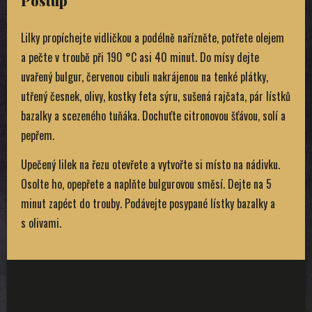
Postup
Lilky propíchejte vidličkou a podélně nařízněte, potřete olejem
a pečte v troubě při 190 °C asi 40 minut. Do mísy dejte
uvařený bulgur, červenou cibuli nakrájenou na tenké plátky,
utřený česnek, olivy, kostky feta sýru, sušená rajčata, pár lístků
bazalky a scezeného tuňáka. Dochuťte citronovou šťávou, solí a
pepřem.
Upečený lilek na řezu otevřete a vytvořte si místo na nádivku.
Osolte ho, opepřete a naplňte bulgurovou směsí. Dejte na 5
minut zapéct do trouby. Podávejte posypané lístky bazalky a
s olivami.