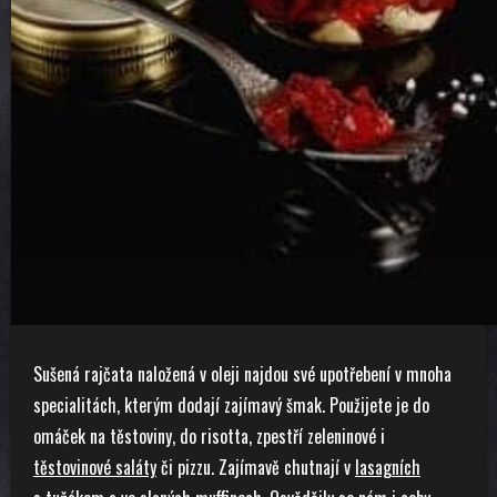
Sušená rajčata naložená v oleji najdou své upotřebení v mnoha
specialitách, kterým dodají zajímavý šmak. Použijete je do
omáček na těstoviny, do risotta, zpestří zeleninové i
těstovinové saláty
či pizzu. Zajímavě chutnají v
lasagních