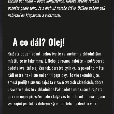
zhruba pět hodin – podle konzistence. Hotová sušená rajčata
poznáte podle toho, že z nich už neteče šťáva. Délkou pečení pak
nabývají na křupavosti a výraznosti.
A co dál? Olej!
Rajčata po zchladnutí uchovávejte na suchém a chladnějším
místě, lze je také mrazit. Nebo je rovnou naložte – potřebovat
budete kvalitní olej, česnek, čerstvé bylinky… a pokud to máte
rádi ostré, tak i sušené chilli papričky. To vše zkombinujte,
směsí přelijte sušená rajčata v zavařovacích sklenicích, dobře
uzavřete a uložte v chladničce.Pak budete mít sušená rajčata
po ruce nejen při vaření, ale i když vás bude honit mlsná – jsou
vynikající jen tak, s dobrým sýrem a třeba i sklenkou vína.