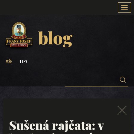
Togg
navi
blog
VŠE
TIPY
Sušená rajčata: v