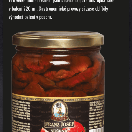
Pro velké domácí vaření jsou sušená rajčata dostupná také
v balení 720 ml. Gastronomické provozy si zase oblíbily
výhodná balení v pouchi.