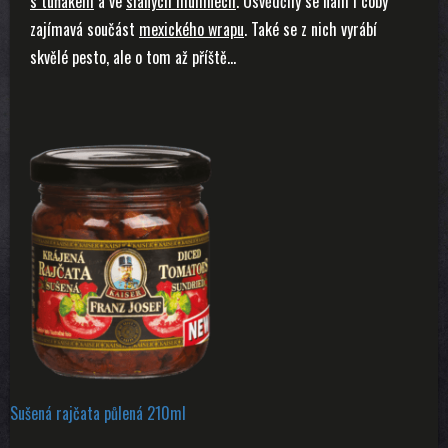
s tuňákem
a ve
slaných muffinech
. Osvědčily se nám i coby
zajímavá součást
mexického wrapu
. Také se z nich vyrábí
skvělé pesto, ale o tom až příště…
Sušená rajčata půlená 210ml