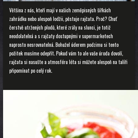
Většina z nás, kteří mají v našich zeměpisných šířkách
zahrádku nebo alespoň lodžii, pěstuje rajčata. Proč? Chuť
čerstvě utržených plodů, které zrály na slunci, je totiž
neodolatelná a s rajčaty dostupnými v supermarketech
naprosto nesrovnatelná. Bohužel úderem podzimu si tento
požitek musíme odepřít. Pokud vám to ale vaše úroda dovolí,
rajčata si nasušte a atmosféru léta si můžete alespoň na talíři
připomínat po celý rok.