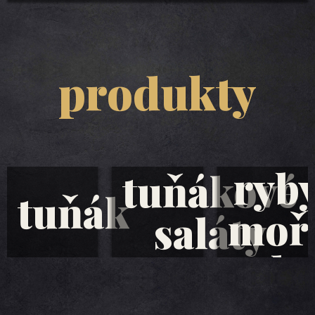
produkty
ryb
tuňákové
tuňák
moř
saláty
plo