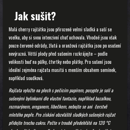
Jak sušit?
Malá cherry rajčátka jsou přirozeně velmi sladká a suší se
vcelku, aby si svou intenzivní chuť uchovala. Vhodné jsou však
pouze červené odrůdy, žlutá a oranžová rajčátka jsou po usušení
nevýrazná. Větší plody před sušením rozkrájejte – podle
velikosti buď na půlky, čtvrtky nebo plátky. Pro sušení jsou
ideální zejména rajčata masitá s menším obsahem semínek,
například soudková.
Rajčata vyložte na plech s pečicím papírem, posypte je solí a
sušenými bylinkami dle vlastní fantazie, například bazalkou,
rozmarýnem, oreganem, libečkem, nebojte se ani čerstvě
mletého pepře. Pro získání obzvláště sladkých sušených rajčat
přidejte trochu cukru. Pečte v troubě předehřáté na 120 °C