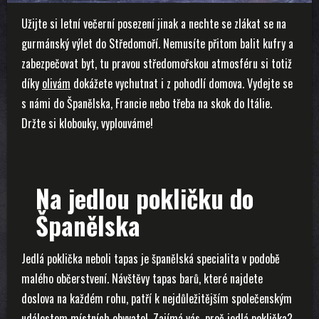
Užijte si letní večerní posezení jinak a nechte se zlákat se na
gurmánský výlet do Středomoří. Nemusíte přitom balit kufry a
zabezpečovat byt, tu pravou středomořskou atmosféru si totiž
díky
olivám
dokážete vychutnat i z pohodlí domova. Vydejte se
s námi do Španělska, Francie nebo třeba na skok do Itálie.
Držte si klobouky, vyplouváme!
Na jedlou pokličku do
Španělska
Jedlá poklička neboli tapas je španělská specialita v podobě
malého občerstvení. Návštěvy tapas barů, které najdete
doslova na každém rohu, patří k nejdůležitějším společenským
událostem místních obyvatel. Zajímá vás, proč jedlá poklička?