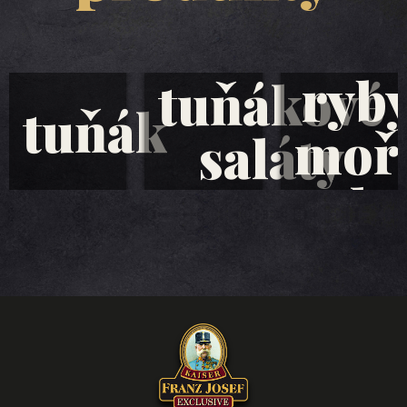
ryb
tuňákové
tuňák
moř
saláty
plo