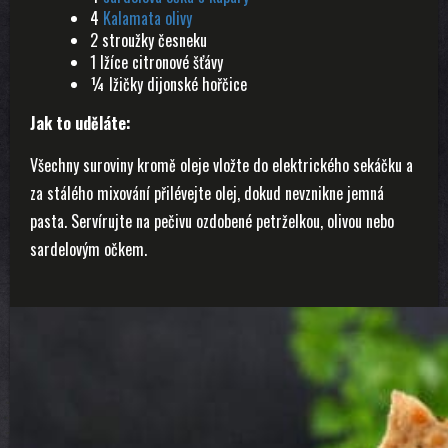
4
Kalamata olivy
2 stroužky česneku
1 lžíce citronové šťávy
¼ lžičky dijonské hořčice
Jak to uděláte:
Všechny suroviny kromě oleje vložte do elektrického sekáčku a
za stálého mixování přilévejte olej, dokud nevznikne jemná
pasta. Servírujte na pečivu ozdobené petrželkou, olivou nebo
sardelovým očkem.