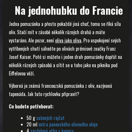
Na jednohubku do Francie
Jedna pomazánka a přesto pokaždé jiná chuť, tomu se říká síla
oliv. Stačí mít v zásobě několik různých druhů a máte
vystaráno. Ale pozor, není
oliva jako oliva
. Pro uspokojení svých
vytříbených chutí sáhněte po olivách prémiové značky Franz
Josef Kaiser. Poté si můžete i jeden druh pomazánky dopřát na
několik různých způsobů a cítit se u toho jako na pikniku pod
Eiffelovou věží.
Výborná je známá francouzská pomazánka z oliv, nazývaná
tapenáda. Jak tuto rychlovku připravit?
Co budete potřebovat:
50 g
sušených rajčat
20 ml
extra panenského olivového oleje
4
sardelová očka s kapary