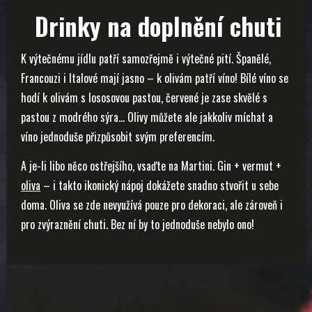
Drinky na doplnění chuti
K výtečnému jídlu patří samozřejmě i výtečné pití. Španělé,
Francouzi i Italové mají jasno – k olivám patří víno! Bílé víno se
hodí k olivám s lososovou pastou, červené je zase skvělé s
pastou z modrého sýra… Olivy můžete ale jakkoliv míchat a
víno jednoduše přizpůsobit svým preferencím.
A je-li libo něco ostřejšího, vsaďte na Martini. Gin + vermut +
oliva
– i takto ikonický nápoj dokážete snadno stvořit u sebe
doma. Oliva se zde nevyužívá pouze pro dekoraci, ale zároveň i
pro zvýraznění chuti. Bez ní by to jednoduše nebylo ono!