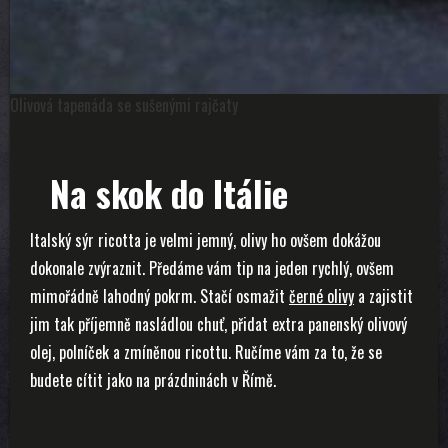
Olivová tapenáda se sušenými rajčaty
Na skok do Itálie
Italský sýr ricotta je velmi jemný, olivy ho ovšem dokážou
dokonale zvýraznit. Předáme vám tip na jeden rychlý, ovšem
mimořádně lahodný pokrm. Stačí osmažit
černé olivy
a zajistit
jim tak příjemně nasládlou chuť, přidat extra panenský olivový
olej, polníček a zmíněnou ricottu. Ručíme vám za to, že se
budete cítit jako na prázdninách v Římě.