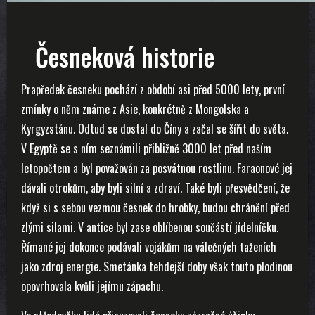
Česneková historie
Prapředek česneku pochází z období asi před 5000 lety, první
zmínky o něm známe z Asie, konkrétně z Mongolska a
Kyrgyzstánu. Odtud se dostal do Číny a začal se šířit do světa.
V Egyptě se s ním seznámili přibližně 3000 let před naším
letopočtem a byl považován za posvátnou rostlinu. Faraonové jej
dávali otrokům, aby byli silní a zdraví. Také byli přesvědčení, že
když si s sebou vezmou česnek do hrobky, budou chránění před
zlými silami. V antice byl zase oblíbenou součástí jídelníčku.
Římané jej dokonce podávali vojákům na válečných taženích
jako zdroj energie. Smetánka tehdejší doby však touto plodinou
opovrhovala kvůli jejímu zápachu.