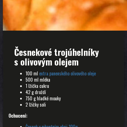
Česnekové trojúhelníky
s olivovým olejem
100 ml
extra panenského olivového oleje
500 ml mléka
1 lžička cukru
42 g droždí
750 g hladké mouky
2 lžičky soli
Ochucení:
Česnek v pikantním oleji 100g