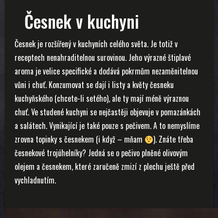
Česnek v kuchyni
Česnek je rozšířený v kuchyních celého světa. Je totiž v
receptech nenahraditelnou surovinou. Jeho výrazné štiplavé
aroma je velice specifické a dodává pokrmům nezaměnitelnou
vůni i chuť. Konzumovat se dají i listy a květy česneku
kuchyňského (chcete-li setého), ale ty mají méně výraznou
chuť. Ve studené kuchyni se nejčastěji objevuje v pomazánkách
a salátech. Vynikající je také pouze s pečivem. A to nemyslíme
zrovna topinky s česnekem (i když – mňam
). Znáte třeba
česnekové trojúhelníky? Jedná se o pečivo plněné olivovým
olejem a česnekem, které zaručeně zmizí z plechu ještě před
vychladnutím.