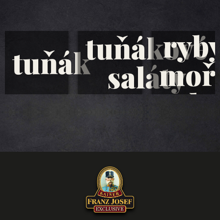
ryb
tuňákové
tuňák
moř
saláty
plo