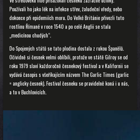
Ve středověku lidé přisuzovali česneku zázračné účinky.
Používali ho jako lék na infekce střev, žaludeční vředy, nebo
dokonce při epidemiích moru. Do Velké Británie přivezli tuto
rostlinu Římané v roce 1540 a po celé Anglii se stala
„medicínou chudých“.
Do Spojených států se tato plodina dostala z rukou Španělů.
Očividně si česnek velmi oblíbili, protože ve státě Gilroy se od
roku 1979 slaví každoročně česnekový festival a v Kalifornii se
vydává časopis s všeříkajícím názvem The Garlic Times (garlic
= anglicky česnek). Festival česneku se pravidelně koná i u nás,
a to v Buchlovicích.