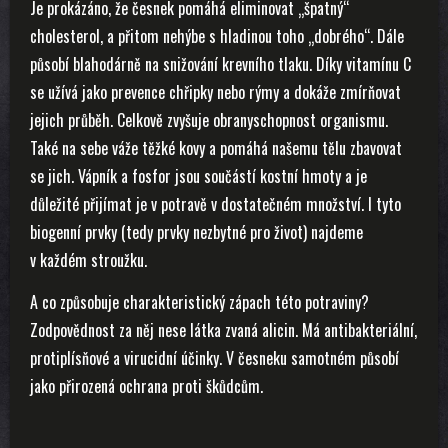
Je prokázáno, že česnek pomáhá eliminovat „špatný“
cholesterol, a přitom nehýbe s hladinou toho „dobrého“. Dále
působí blahodárně na snižování krevního tlaku. Díky vitamínu C
se užívá jako prevence chřipky nebo rýmy a dokáže zmírňovat
jejich průběh. Celkově zvyšuje obranyschopnost organismu.
Také na sebe váže těžké kovy a pomáhá našemu tělu zbavovat
se jich. Vápník a fosfor jsou součástí kostní hmoty a je
důležité přijímat je v potravě v dostatečném množství. I tyto
biogenní prvky (tedy prvky nezbytné pro život) najdeme
v každém stroužku.
A co způsobuje charakteristický zápach této potraviny?
Zodpovědnost za něj nese látka zvaná alicin. Má antibakteriální,
protiplísňové a virucidní účinky. V česneku samotném působí
jako přirozená ochrana proti škůdcům.