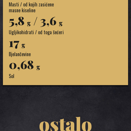
Masti / od kojih zasićene
masne kiseline
5,8
/ 3,6
g
g
Ugljikohidrati / od toga šećeri
17
g
Bjelančevine
0,68
g
Sol
ostalo