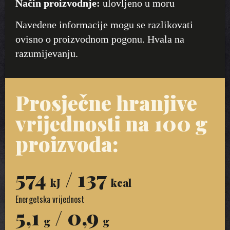
Način proizvodnje:
ulovljeno u moru
Navedene informacije mogu se razlikovati
ovisno o proizvodnom pogonu. Hvala na
razumijevanju.
Prosječne hranjive
vrijednosti na 100 g
proizvoda:
574
/ 137
kJ
kcal
Energetska vrijednost
5,1
/ 0,9
g
g