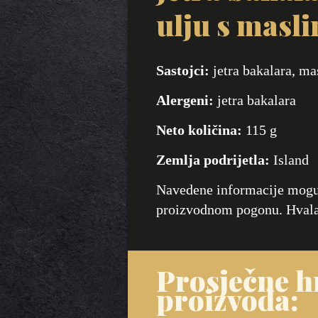
ulju s masl
Sastojci:
jetra bakalara, ma
Alergeni:
jetra bakalara
Neto količina:
115 g
Zemlja podrijetla:
Island
Navedene informacije mogu 
proizvodnom pogonu. Hvala
Prosječne hr
proizvoda: