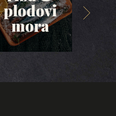
plodovi
mas
mora