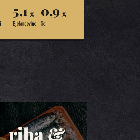
5,1
0,9
g
g
i
Bjelančevine
Sol
riba &