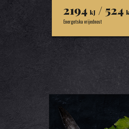
2194
/ 524
kJ
k
Energetska vrijednost