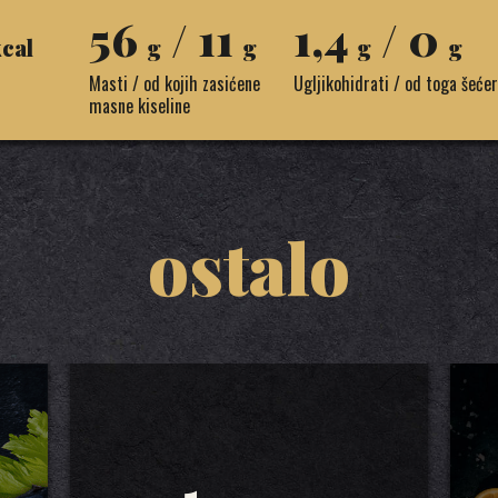
56
/ 11
1,4
/ 0
cal
g
g
g
g
Masti / od kojih zasićene
Ugljikohidrati / od toga šećer
masne kiseline
ostalo