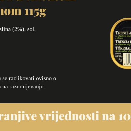
inom 115g
slina (2%), sol.
se razlikovati ovisno o
 na razumijevanju.
anjive vrijednosti na 1