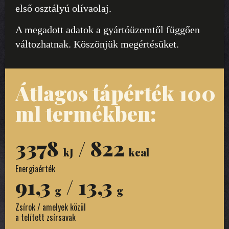
első osztályú olívaolaj.
A megadott adatok a gyártóüzemtől függően
változhatnak. Köszönjük megértésüket.
Átlagos tápérték 100
ml termékben:
3378
/ 822
kJ
kcal
Energiaérték
91,3
/ 13,3
g
g
Zsírok / amelyek közül
a telített zsírsavak