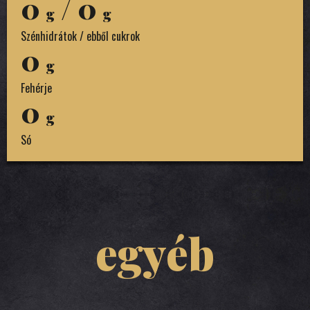
0
/ 0
g
g
Szénhidrátok / ebből cukrok
0
g
Fehérje
0
g
Só
egyéb