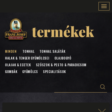
Togg
navi
termékek
MINDEN
TONHAL
TONHAL SALÁTÁK
HALAK & TENGER GYÜMÖLCSEI
OLAJBOGYÓ
OLAJAK & ECETEK
SZÓSZOK & PESTO & PARADICSOM
GOMBÁK
GYÜMÖLCS
SPECIALITÁSOK