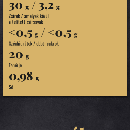
30
/ 3,2
g
g
Zsírok / amelyek közül
a telített zsírsavak
<0,5
/ <0,5
g
g
Szénhidrátok / ebből cukrok
20
g
Fehérje
0,98
g
Só