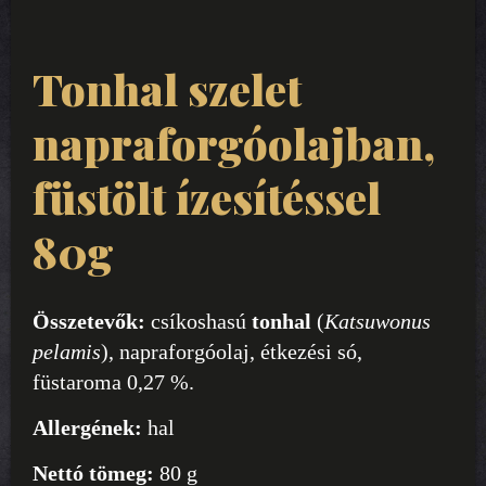
Tonhal szelet
napraforgóolajban,
füstölt ízesítéssel
80g
Összetevők:
csíkoshasú
tonhal
(
Katsuwonus
pelamis
), napraforgóolaj, étkezési só,
füstaroma 0,27 %.
Allergének:
hal
Nettó tömeg:
80 g