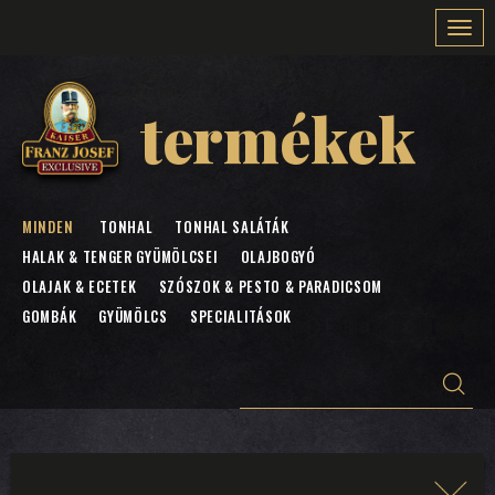
Togg
navi
termékek
MINDEN
TONHAL
TONHAL SALÁTÁK
HALAK & TENGER GYÜMÖLCSEI
OLAJBOGYÓ
OLAJAK & ECETEK
SZÓSZOK & PESTO & PARADICSOM
GOMBÁK
GYÜMÖLCS
SPECIALITÁSOK