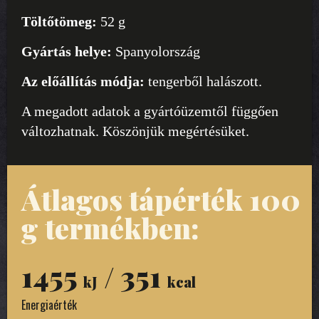
Töltőtömeg:
52 g
Gyártás helye:
Spanyolország
Az előállítás módja:
tengerből halászott.
A megadott adatok a gyártóüzemtől függően
változhatnak. Köszönjük megértésüket.
Átlagos tápérték 100
g termékben:
1455
/ 351
kJ
kcal
Energiaérték