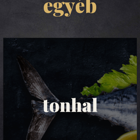
egyéb
tonhal saláták