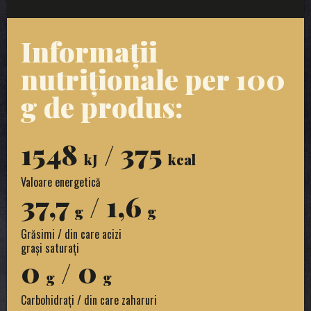
Informații
nutriționale per 100
g de produs:
1548
/ 375
kJ
kcal
Valoare energetică
37,7
/ 1,6
g
g
Grăsimi / din care acizi
grași saturați
0
/ 0
g
g
Carbohidrați / din care zaharuri