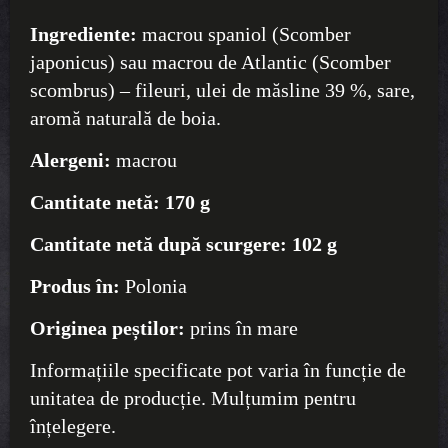
Ingrediente:
macrou spaniol (Scomber
japonicus) sau macrou de Atlantic (Scomber
scombrus) – fileuri, ulei de măsline 39 %, sare,
aromă naturală de boia.
Alergeni:
macrou
Cantitate netă:
170 g
Cantitate netă după scurgere:
102 g
Produs în:
Polonia
Originea peștilor:
prins în mare
Informațiile specificate pot varia în funcție de
unitatea de producție. Mulțumim pentru
înțelegere.