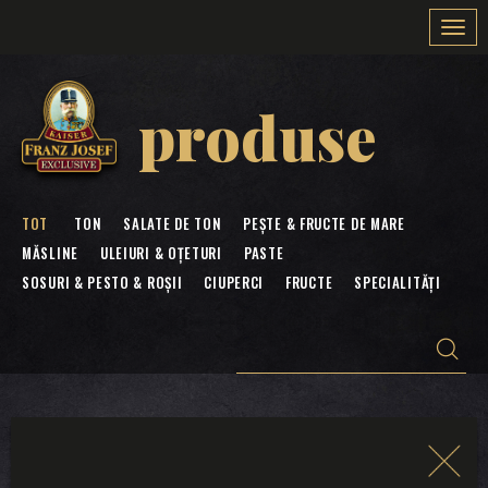
Togg
navi
produse
TOT
TON
SALATE DE TON
PEȘTE & FRUCTE DE MARE
MĂSLINE
ULEIURI & OȚETURI
PASTE
SOSURI & PESTO & ROȘII
CIUPERCI
FRUCTE
SPECIALITĂȚI