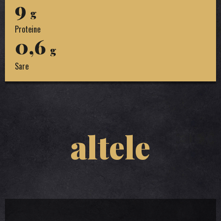
9
g
Proteine
0,6
g
Sare
altele