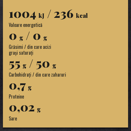
1004
/ 236
kJ
kcal
Valoare energetică
0
/ 0
g
g
Grăsimi / din care acizi
grași saturați
55
/ 50
g
g
Carbohidrați / din care zaharuri
0,7
g
Proteine
0,02
g
Sare