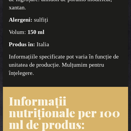
xantan.
Alergeni:
sulfiți
Volum:
150 ml
Produs în:
Italia
Informațiile specificate pot varia în funcție de
unitatea de producție. Mulțumim pentru
înțelegere.
Informații
nutriționale per 100
ml de produs: