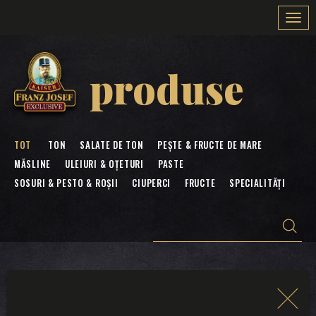
Togg
navi
produse
TOT
TON
SALATE DE TON
PEȘTE & FRUCTE DE MARE
MĂSLINE
ULEIURI & OȚETURI
PASTE
SOSURI & PESTO & ROȘII
CIUPERCI
FRUCTE
SPECIALITĂȚI