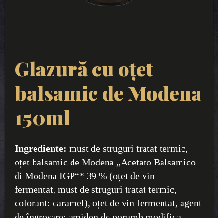
Glazură cu oțet
balsamic de Modena
150ml
Ingrediente:
must de struguri tratat termic,
oțet balsamic de Modena „Acetato Balsamico
di Modena IGP“* 39 % (oțet de vin
fermentat, must de struguri tratat termic,
colorant: caramel), oțet de vin fermentat, agent
de îngroșare: amidon de porumb modificat,