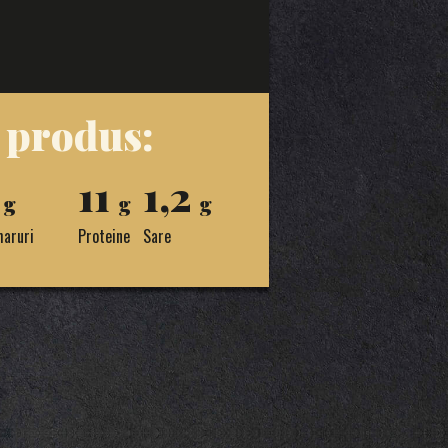
e produs:
5
11
1,2
g
g
g
haruri
Proteine
Sare