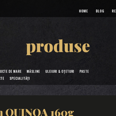
HOME
BLOG
RE
produse
RUCTE DE MARE
MĂSLINE
ULEIURI & OȚETURI
PASTE
CTE
SPECIALITĂȚI
on QUINOA 160g