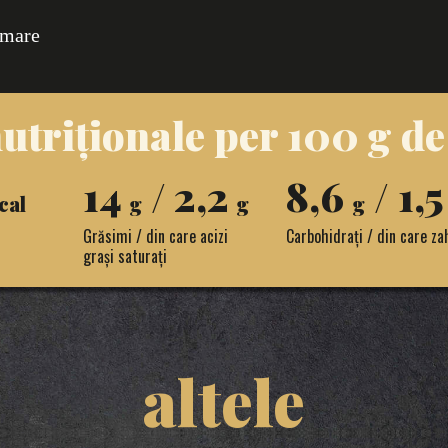
n mare
utriționale per 100 g d
14
/ 2,2
8,6
/ 1,
cal
g
g
g
Grăsimi / din care acizi
Carbohidrați / din care za
grași saturați
altele