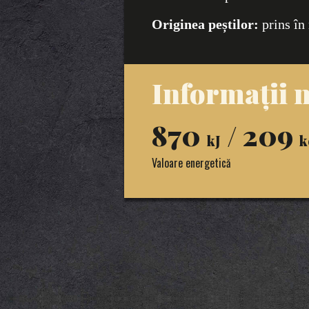
Originea peștilor:
prins î
Informații n
870
/ 209
kJ
k
Valoare energetică