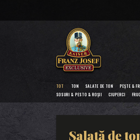
TOT
TON
SALATE DE TON
PEȘTE & F
SOSURI & PESTO & ROȘII
CIUPERCI
FRU
Salată de t