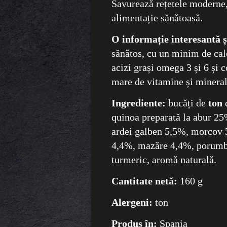
Savurează rețetele moderne,
alimentație sănătoasă.
O informație interesantă și
sănătos, cu un minim de cal
acizi grași omega 3 și 6 și 
mare de vitamine și mineral
Ingrediente:
bucăți de
ton
d
quinoa preparată la abur 25
ardei galben 5,5%, morcov 
4,4%, mazăre 4,4%, porumb 
turmeric, aromă naturală.
Cantitate netă:
160 g
Alergeni:
ton
Produs în:
Spania