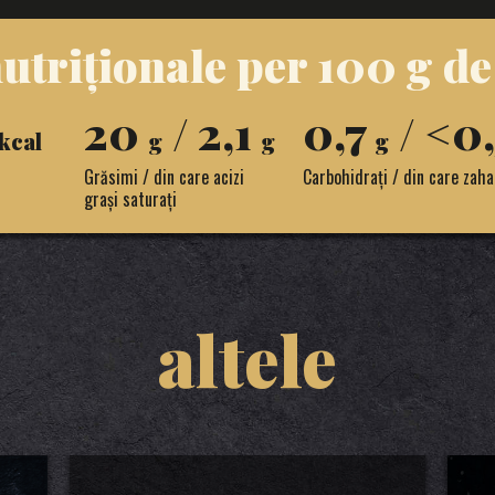
utriționale per 100 g d
20
/ 2,1
0,7
/ <0
kcal
g
g
g
Grăsimi / din care acizi
Carbohidrați / din care zaha
grași saturați
altele