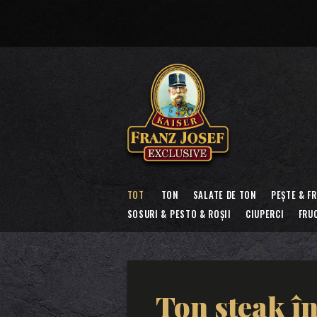
TOT
TON
SALATE DE TON
PEȘTE & F
SOSURI & PESTO & ROȘII
CIUPERCI
FRU
Ton steak în