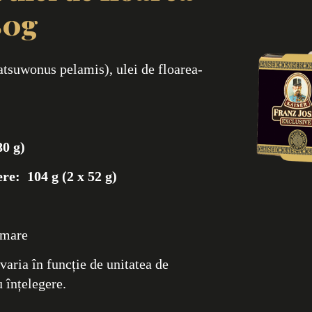
80g
tsuwonus pelamis), ulei de floarea-
80 g)
ere:
104 g (2 x 52 g)
 mare
varia în funcție de unitatea de
 înțelegere.