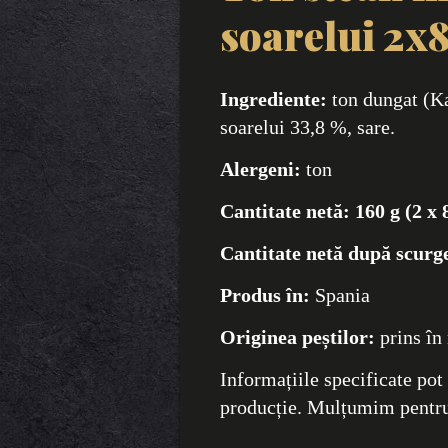
soarelui 2x
Ingrediente:
ton dungat (Ka
soarelui 33,8 %, sare.
Alergeni:
ton
Cantitate netă:
160 g (2 x 
Cantitate netă după scurg
Produs în:
Spania
Originea peștilor:
prins în
Informațiile specificate pot 
producție. Mulțumim pentru