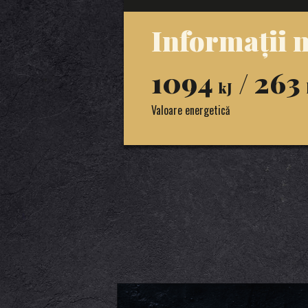
Informații n
1094
/ 263
kJ
Valoare energetică