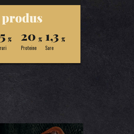
e produs
,5
20
1,3
g
g
g
ruri
Proteine
Sare