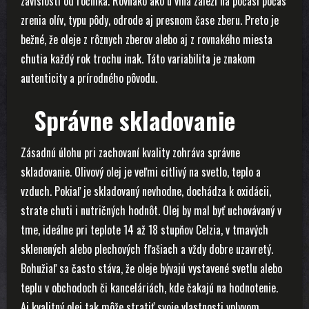
závislosti od ročníka. Rovnako ako u vína záleží na počasí počas
zrenia olív, typu pôdy, odrode aj presnom čase zberu. Preto je
bežné, že oleje z rôznych zberov alebo aj z rovnakého miesta
chutia každý rok trochu inak. Táto variabilita je znakom
autenticity a prírodného pôvodu.
Správne skladovanie
Zásadnú úlohu pri zachovaní kvality zohráva správne
skladovanie. Olivový olej je veľmi citlivý na svetlo, teplo a
vzduch. Pokiaľ je skladovaný nevhodne, dochádza k oxidácii,
strate chuti i nutričných hodnôt. Olej by mal byť uchovávaný v
tme, ideálne pri teplote 14 až 18 stupňov Celzia, v tmavých
sklenených alebo plechových fľašiach a vždy dobre uzavretý.
Bohužiaľ sa často stáva, že oleje bývajú vystavené svetlu alebo
teplu v obchodoch či kanceláriách, kde čakajú na hodnotenie.
Aj kvalitný olej tak môže stratiť svoje vlastnosti vplyvom