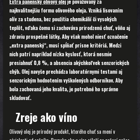
Extra
panenský olivový olej
je považovaný za
najkvalitnejšiu formu olivového oleja. Vzniká lisovaním
olív za studena, bez použitia chemikálií či vysokých
teplôt, vďaka čomu si zachováva prirodzenú chuť, vôňu aj
zdraviu prospešné látky. Aby však mohol niesť označenie
„extra panenský“, musí spĺňať prísne kritériá. Medzi
nich patrí napríklad nízka kyslosť, ktorá nesmie
presiahnuť 0,8 %, a absencia akýchkoľvek senzorických
chýb. Olej navyše prechádza laboratórnymi testami aj
senzorickým hodnotením vyškolených odborníkov. Aby
bola zachovaná jeho kvalita, je potrebné ho správne
skladovať.
Zreje ako víno
Olivový olej je prírodný produkt, ktorého chuť sa mení v