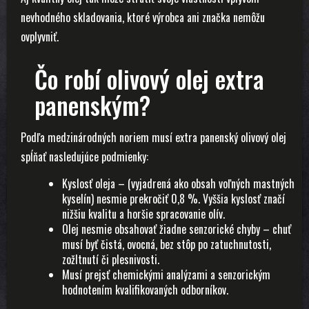
nevhodného skladovania, ktoré výrobca ani značka nemôžu
ovplyvniť.
Čo robí olivový olej extra
panenským?
Podľa medzinárodných noriem musí extra panenský olivový olej
spĺňať nasledujúce podmienky:
Kyslosť oleja – (vyjadrená ako obsah voľných mastných
kyselín) nesmie prekročiť 0,8 %. Vyššia kyslosť značí
nižšiu kvalitu a horšie spracovanie olív.
Olej nesmie obsahovať žiadne senzorické chyby – chuť
musí byť čistá, ovocná, bez stôp po zatuchnutosti,
zožltnutí či plesnivosti.
Musí prejsť chemickými analýzami a senzorickým
hodnotením kvalifikovaných odborníkov.