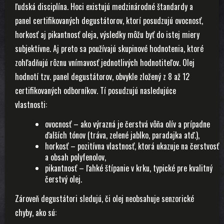
ľudská disciplína. Hoci existujú medzinárodné štandardy a
panel certifikovaných degustátorov, ktorí posudzujú ovocnosť,
horkosť aj pikantnosť oleja, výsledky môžu byť do istej miery
subjektívne. Aj preto sa používajú skupinové hodnotenia, ktoré
zohľadňujú rôznu vnímavosť jednotlivých hodnotiteľov. Olej
hodnotí tzv. panel degustátorov, obvykle zložený z 8 až 12
certifikovaných odborníkov. Tí posudzujú nasledujúce
vlastnosti:
ovocnosť – ako výrazná je čerstvá vôňa olív a prípadne
ďalších tónov (tráva, zelené jablko, paradajka atď.),
horkosť – pozitívna vlastnosť, ktorá ukazuje na čerstvosť
a obsah polyfenolov,
pikantnosť – ľahké štípanie v krku, typické pre kvalitný
čerstvý olej.
Zároveň degustátori sledujú, či olej neobsahuje senzorické
chyby, ako sú: