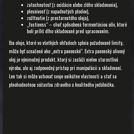
zatuchnutosť (z oxidácie alebo zlého skladovania),
plesnivosť (z napadnutých plodov),
zožltnutie (z prestarnutého oleja),
„fustiness“ – chuť spôsobená fermentáciou olív, ktoré
boli príliš dlho skladované pred spracovaním.
Iba oleje, ktoré vo všetkých ohľadoch splnia požadované limity,
môžu byť označené ako „extra panenské“. Extra panenský olivový
olej je výnimočný produkt, ktorý si zaslúži nielen starostlivú
výrobu, ale aj zodpovedný prístup pri manipulácii a skladovaní.
Len tak si môže uchovať svoje unikátne vlastnosti a stať sa
plnohodnotnou súčasťou zdravého a kvalitného jedálnička.