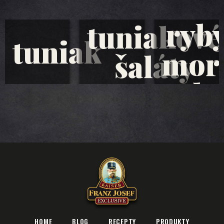
ryb
tuniakové
tuniak
mor
šaláty
plo
HOME
BLOG
RECEPTY
PRODUKTY