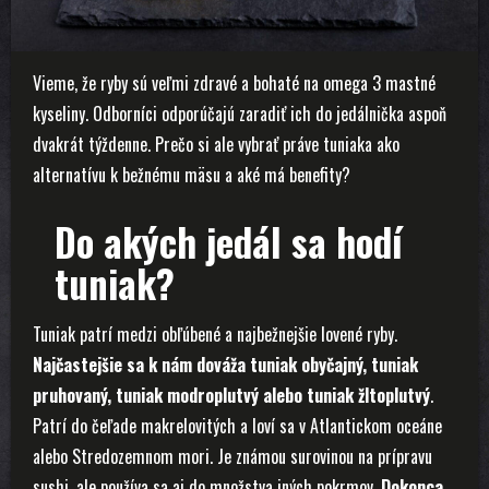
Vieme, že ryby sú veľmi zdravé a bohaté na omega 3 mastné
kyseliny. Odborníci odporúčajú zaradiť ich do jedálnička aspoň
dvakrát týždenne. Prečo si ale vybrať práve tuniaka ako
alternatívu k bežnému mäsu a aké má benefity?
Do akých jedál sa hodí
tuniak?
Tuniak patrí medzi obľúbené a najbežnejšie lovené ryby.
Najčastejšie sa k nám dováža tuniak obyčajný, tuniak
pruhovaný, tuniak modroplutvý alebo tuniak žltoplutvý
.
Patrí do čeľade makrelovitých a loví sa v Atlantickom oceáne
alebo Stredozemnom mori. Je známou surovinou na prípravu
sushi, ale používa sa aj do množstva iných pokrmov.
Dokonca