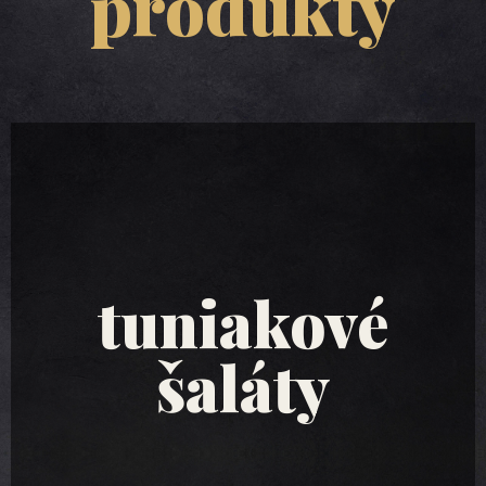
produkty
tuniakové
šaláty