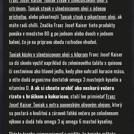
Franz Josef Kaiser Tuniak steak v slnečnicovom oleji s
citrónom
,
Tuniak steak v slnečnicovom oleji s údenou
príchuťou
, alebo pikantnejší
Tuniak steak v pikantnom oleji
, ak
máte radi chilli. Značka Franz Josef Kaiser tieto produkty
ponúka v množstve 80 g po jednom alebo dvoch v jednom
balení, čo je na prípravu obeda rozhodne vhodné.
Tuniak kúsky v slnečnicovom oleji s kôprom
Franz Josef Kaiser
sa dá skvele využiť napríklad do zeleninového šalátu s quinoou
či cestovinou ako hlavné jedlo, kedy plne nahradí kuracie mäso,
a ešte dodá organizmu dostatok omega 3 mastných kyselín a
vitamínu D.
A ak si chcete urobiť ako neskorú večeru
rizoto s hráškom a kukuricou
, stačí len primiešať
Franz
Josef Kaiser Tuniak s extra panenským olivovým olejom
, ktorý
sa postará o kvalitnú a zároveň ľahkú večeru po celodennom
výkone a dodá telu omega 3 aj omega 6 mastné kyseliny.