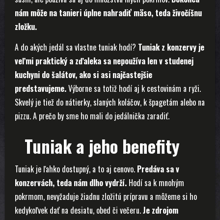
nám môže na tanieri úplne nahradiť mäso, teda živočíšnu
zložku.
A do akých jedál sa vlastne tuniak hodí?
Tuniak z konzervy je
veľmi praktický a zďaleka sa nepoužíva len v studenej
kuchyni do šalátov, ako si asi najčastejšie
predstavujeme.
Výborne sa totiž hodí aj k cestovinám a ryži.
Skvelý je tiež do nátierky, slaných koláčov, k špagetám alebo na
pizzu. A prečo by sme ho mali do jedálnička zaradiť.
Tuniak a jeho benefity
Tuniak je ľahko dostupný, a to aj cenovo.
Predáva sa v
konzervách, teda nám dlho vydrží.
Hodí sa k mnohým
pokrmom, nevyžaduje žiadnu zložitú prípravu a môžeme si ho
kedykoľvek dať na desiatu, obed či večeru.
Je zdrojom