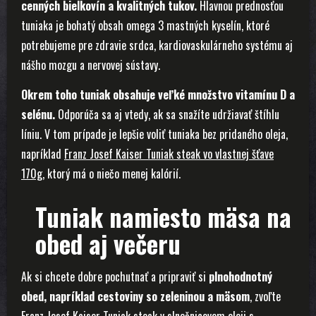
cenných bielkovín a kvalitných tukov.
Hlavnou prednosťou
tuniaka je bohatý obsah omega 3 mastných kyselín, ktoré
potrebujeme pre zdravie srdca, kardiovaskulárneho systému aj
nášho mozgu a nervovej sústavy.
Okrem toho tuniak obsahuje veľké množstvo vitamínu D a
selénu.
Odporúča sa aj vtedy, ak sa snažíte udržiavať štíhlu
líniu. V tom prípade je lepšie voliť tuniaka bez pridaného oleja,
napríklad
Franz Josef Kaiser Tuniak steak vo vlastnej šťave
170g
, ktorý má o niečo menej kalórií.
Tuniak namiesto mäsa na
obed aj večeru
Ak si chcete dobre pochutnať a pripraviť si
plnohodnotný
obed, napríklad
cestoviny so zeleninou a mäsom
, zvoľte