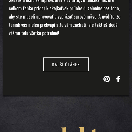
Skúste trochu zaimprovizovať a uvidíte, že tuniaka môžete
celkom ľahko pridať k akejkoľvek prílohe či zelenine bez toho,
aby ste museli upravovať a vyprážať surové mäso. A uvidíte, že
tuniak vás nielen prekvapí a že vám zachutí, ale taktiež dodá
vášmu telu všetko potrebné!
DALŠÍ ČLÁNEK