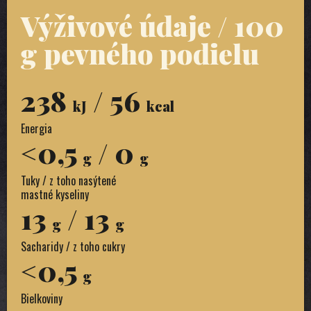
Výživové údaje / 100
g pevného podielu
238
/ 56
kJ
kcal
Energia
<0,5
/ 0
g
g
Tuky / z toho nasýtené
mastné kyseliny
13
/ 13
g
g
Sacharidy / z toho cukry
<0,5
g
Bielkoviny