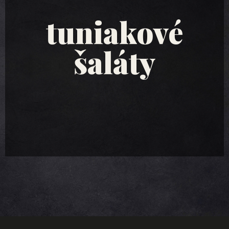
tuniakové
šaláty