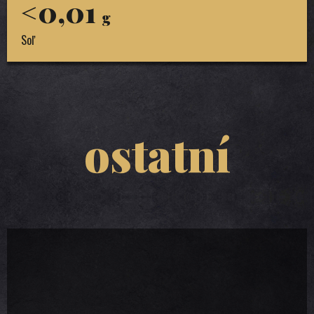
<0,01
g
Soľ
ostatní