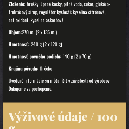
Zloženie:
hrušky lúpané kocky, pitná voda, cukor, glukózo-
fruktózový sirup, regulátor kyslosti: kyselina citrónová,
antioxidant: kyselina askorbová
Objem:
270 ml (2 x 135 ml)
Hmotnosť:
240 g (2 x 120 g)
Hmotnosť pevného podielu:
140 g (2 x 70 g)
Krajina pôvodu:
Grécko
Uvedené informácie sa môžu líšiť v závislosti od výrobcov.
Ďakujeme za pochopenie.
Výživové údaje / 100
g