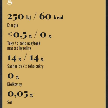
250
/ 60
kJ
kcal
Energia
<0,5
/ 0
g
g
Tuky / z toho nasýtené
mastné kyseliny
14
/ 14
g
g
Sacharidy / z toho cukry
0
g
Bielkoviny
0,05
g
Soľ