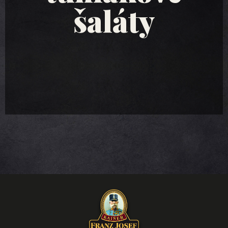
šaláty