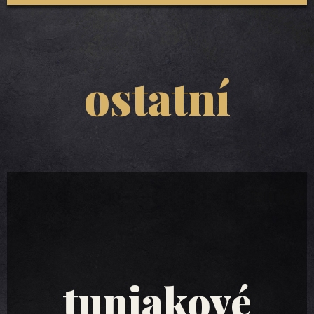
ostatní
tuniakové