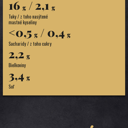
16
/ 2,1
g
g
Tuky / z toho nasýtené
mastné kyseliny
<0,5
/ 0,4
g
g
Sacharidy / z toho cukry
2,2
g
Bielkoviny
3,4
g
Soľ