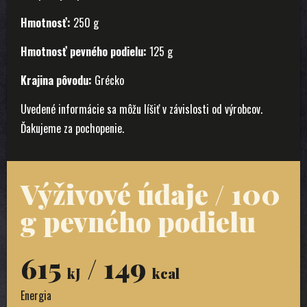
Hmotnosť:
250 g
Hmotnosť pevného podielu:
125 g
Krajina pôvodu:
Grécko
Uvedené informácie sa môžu líšiť v závislosti od výrobcov.
Ďakujeme za pochopenie.
Výživové údaje / 100
g pevného podielu
615
/ 149
kJ
kcal
Energia