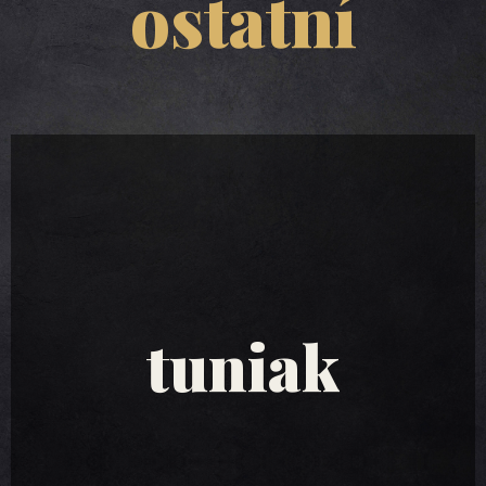
ostatní
tuniakové
šaláty