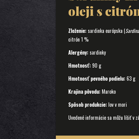
oleji s citr
Zloženie:
sardinka európska (
Sardina
citrón 1 %
Alergény:
sardinky
Hmotnosť:
90 g
Hmotnosť pevného podielu:
63 g
Krajina pôvodu:
Maroko
Spôsob produkcie:
lov v mori
Uvedené informácie sa môžu líšiť v z