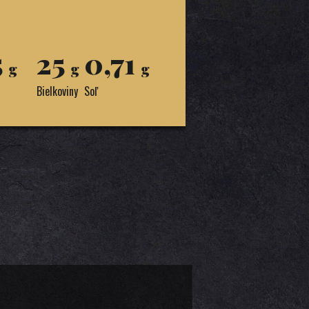
5
25
0,71
g
g
g
Bielkoviny
Soľ