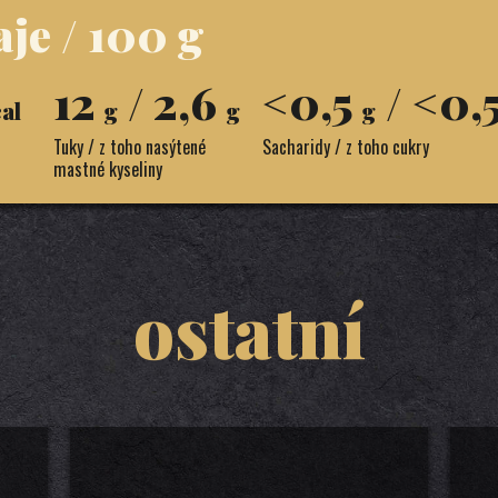
je / 100 g
12
/ 2,6
<0,5
/ <0,
al
g
g
g
Tuky / z toho nasýtené
Sacharidy / z toho cukry
mastné kyseliny
ostatní