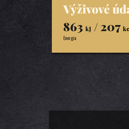
Výživové úda
863
/ 207
kJ
kc
Energia