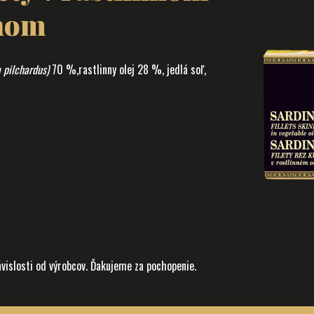
ónom
 pilchardus)
70 %,rastlinny olej 28 %, jedlá soľ,
ávislosti od výrobcov. Ďakujeme za pochopenie.