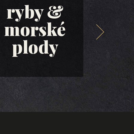
ryby &
morské
ol
plody