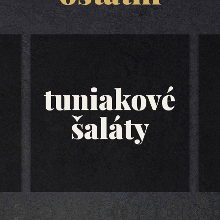
tuniakové
šaláty