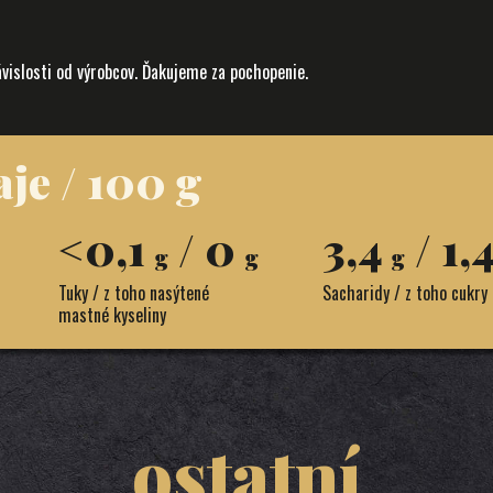
ávislosti od výrobcov. Ďakujeme za pochopenie.
je / 100 g
<0,1
/ 0
3,4
/ 1,
g
g
g
Tuky / z toho nasýtené
Sacharidy / z toho cukry
mastné kyseliny
ostatní