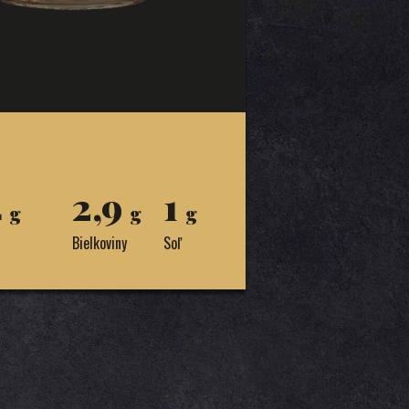
4
2,9
1
g
g
g
Bielkoviny
Soľ