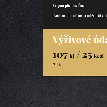
Krajina pôvodu:
Čína
Uvedené informácie sa môžu líšiť v z
Výživové úda
107
/ 25
kJ
kcal
Energia