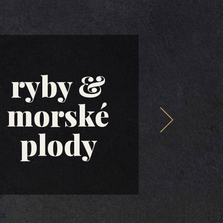
ryby &
morské
ol
plody