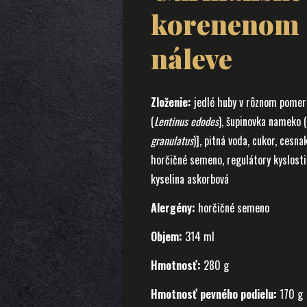
korenenom 
náleve
Zloženie:
jedlé huby v rôznom pomere
(
Lentinus edodes
), šupinovka nameko (
granulatus
)], pitná voda, cukor, cesnak
horčičné semeno, regulátory kyslosti: 
kyselina askorbová
Alergény:
horčičné semeno
Objem:
314 ml
Hmotnosť:
280 g
Hmotnosť pevného podielu:
170 g