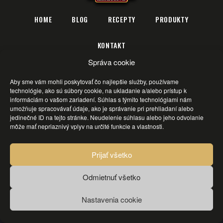
HOME
BLOG
RECEPTY
PRODUKTY
KONTAKT
Správa cookie
Aby sme vám mohli poskytovať čo najlepšie služby, používame
technológie, ako sú súbory cookie, na ukladanie a/alebo prístup k
informáciám o vašom zariadení. Súhlas s týmito technológiami nám
Zásady cookies
Vyhlásenie o ochrane osobných údajov
umožňuje spracovávať údaje, ako je správanie pri prehliadaní alebo
jedinečné ID na tejto stránke. Neudelenie súhlasu alebo jeho odvolanie
môže mať nepriaznivý vplyv na určité funkcie a vlastnosti.
Prijať všetko
Odmietnuť všetko
Nastavenia cookie