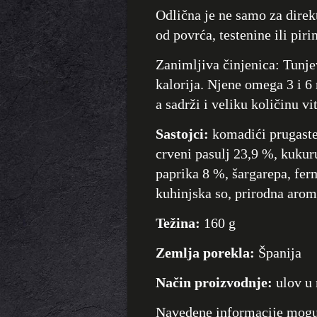
Odlična je ne samo za direk
od povrća, testenine ili piri
Zanimljiva činjenica: Tunj
kalorija. Njene omega 3 i 6 
a sadrži i veliku količinu v
Sastojci:
komadići prugaste
crveni pasulj 23,9 %, kukur
paprika 8 %, šargarepa, ferm
kuhinjska so, prirodna arom
Težina:
160 g
Zemlja porekla:
Španija
Način proizvodnje:
ulov u
Navedene informacije mogu d