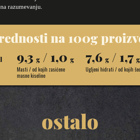
 na razumevanju.
vrednosti na 100g proizv
9,3
/ 1,0
7,6
/ 1,7
l
g
g
g
g
Masti / od kojih zasićene
Ugljeni hidrati / od kojih še
masne kiseline
ostalo