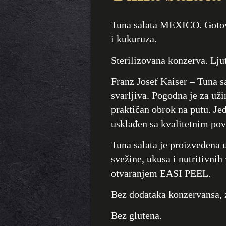
Tuna salata MEXICO. Gotovo
i kukuruza.
Sterilizovana konzerva. Lju
Franz Josef Kaiser – Tuna 
svarljiva. Pogodna je za užin
praktičan obrok na putu. Je
usklađen sa kvalitetnim pov
Tuna salata je proizvedena 
svežine, ukusa i nutritivnih
otvaranjem EASI PEEL.
Bez dodataka konzervansa, z
Bez glutena.