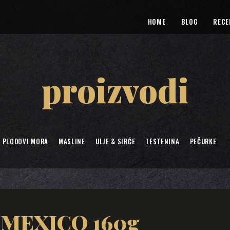
HOME
BLOG
RECE
proizvodi
& PLODOVI MORA
MASLINE
ULJE & SIRĆE
TESTENINA
PEČURKE
a MEXICO 160g