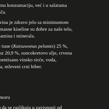
tnu konzumaciju, već i u salatama
nča.
evina je zdravo jelo sa minimumom
masne kiseline su dobre za naše telo,
itamina i minerala.
 tune (
Katsuwonus pelamis
) 25 %,
uz 20,9 %, suncokretovo ulje, crvena
entisano vinsko sirće, voda,
a, mleveni crni biber.
 moru
a se razlikuju u zavisnosti od