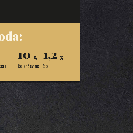
oda:
10
1,2
g
g
ćeri
Belančevine
So