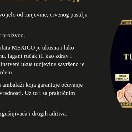
 jelo od tunjevine, crvenog pasulja
t proizvod.
salata MEXICO je ukusna i lako
u, lagani ručak ili kao zdrav i
dinstveni ukus tunjevine savršeno je
rćem.
u ambalaži koja garantuje očuvanje
 vrednosti. Uz to i sa praktičnim
gušnjivača i drugih aditiva.