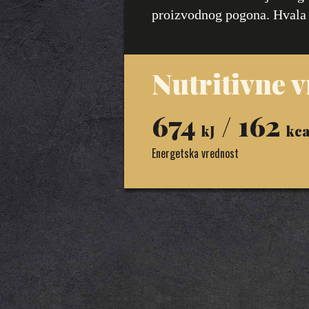
proizvodnog pogona. Hvala
Nutritivne 
674
/ 162
kJ
kca
Energetska vrednost