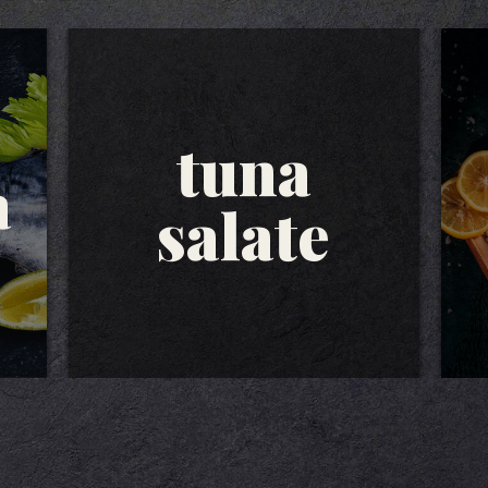
tuna
a
salate