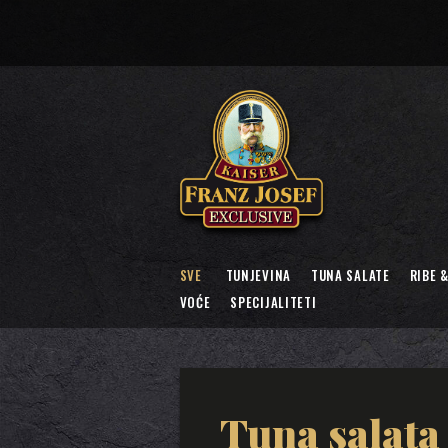
SVE
TUNJEVINA
TUNA SALATE
RIBE 
VOĆE
SPECIJALITETI
Tuna salat