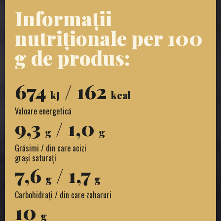
Informații
nutriționale per 100
g de produs:
674
/ 162
kJ
kcal
Valoare energetică
9,3
/ 1,0
g
g
Grăsimi / din care acizi
grași saturați
7,6
/ 1,7
g
g
Carbohidrați / din care zaharuri
10
g