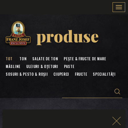
Togg
navi
produse
TOT
TON
SALATE DE TON
PEȘTE & FRUCTE DE MARE
MĂSLINE
ULEIURI & OȚETURI
PASTE
SOSURI & PESTO & ROȘII
CIUPERCI
FRUCTE
SPECIALITĂȚI