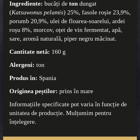
Ingrediente:
bucăți de
ton
dungat
(
Katsuwonus pelamis
) 25%, fasole roșie 23,9%,
porumb 20,9%, ulei de floarea-soarelui, ardei
roșu 8%, morcov, oțet de vin fermentat, apă,
sare, aromă naturală, piper negru măcinat.
Cantitate netă:
160 g
Alergeni:
ton
Produs în:
Spania
Originea peștilor:
prins în mare
Informațiile specificate pot varia în funcție de
unitatea de producție. Mulțumim pentru
înțelegere.