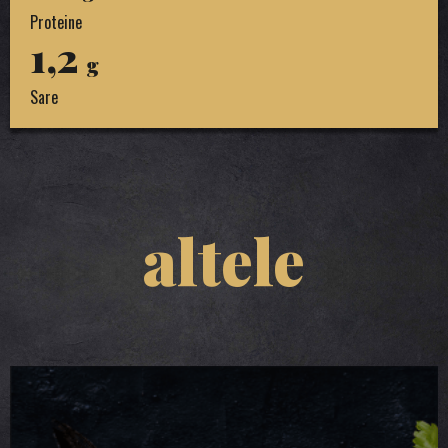
Proteine
1,2
g
Sare
altele