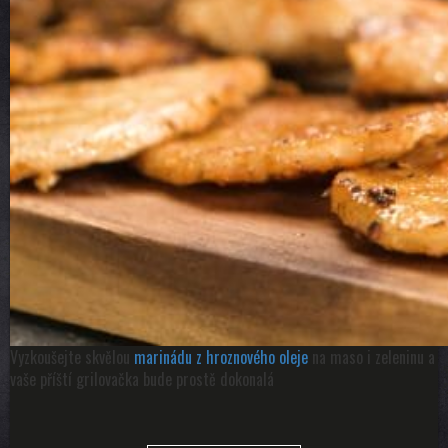
Vyzkoušejte skvělou
marinádu z hroznového oleje
na maso i zeleninu a
vaše příští grilovačka bude prostě dokonalá