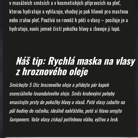
v masážních směsích a v kosmetických přípravcích na pleť,
kterou hydratuje a vyhlazuje, vhodný je pak hlavně pro mastnou
nebo zralou pleť. Používá se rovněž k péči o vlasy – posiluje je a
hydratuje, navíc jemně čistí pokožku hlavy a zbavuje ji lupů.
Náš tip: Rychlá maska na vlasy
z hroznového oleje
Smíchejte 5 lžic hroznového oleje a přidejte pár kapek
esenciálního levandulového oleje. Směs kruhovými pohyby
vmasírujte prsty do pokožky hlavy a vlasů. Poté vlasy zabalte na
půl hodiny do ručníku, ideálně nahřátého, poté si hlavu umyjte
šamponem. Vaše vlasy získají potřebnou vláhu, výživu a lesk.