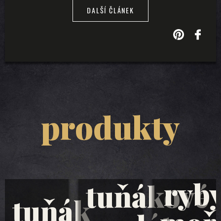
DALŠÍ ČLÁNEK
produkty
ryb
tuňákové
tuňák