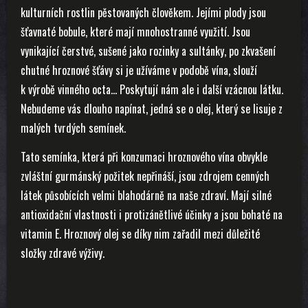
kulturních rostlin pěstovaných člověkem. Jejími plody jsou
šťavnaté bobule, které mají mnohostranné využití. Jsou
vynikající čerstvé, sušené jako rozinky a sultánky, po zkvašení
chutné hroznové šťávy si je užíváme v podobě vína, slouží
k výrobě vinného octa… Poskytují nám ale i další vzácnou látku.
Nebudeme vás dlouho napínat, jedná se o olej, který se lisuje z
malých tvrdých semínek.
Tato semínka, která při konzumaci hroznového vína obvykle
zvláštní gurmánský požitek nepřináší, jsou zdrojem cenných
látek působících velmi blahodárně na naše zdraví. Mají silné
antioxidační vlastnosti i protizánětlivé účinky a jsou bohaté na
vitamin E. Hroznový olej se díky nim zařadil mezi důležité
složky zdravé výživy.