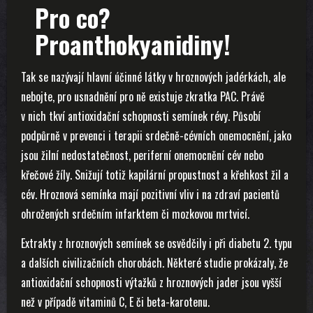
Pro co?
Proanthokyanidiny!
Tak se nazývají hlavní účinné látky v hroznových jadérkách, ale
nebojte, pro usnadnění pro ně existuje zkratka PAC. Právě
v nich tkví antioxidační schopnosti semínek révy. Působí
podpůrně v prevenci i terapii srdečně-cévních onemocnění, jako
jsou žilní nedostatečnost, periferní onemocnění cév nebo
křečové žíly. Snižují totiž kapilární propustnost a křehkost žil a
cév. Hroznová semínka mají pozitivní vliv i na zdraví pacientů
ohrožených srdečním infarktem či mozkovou mrtvicí.
Extrakty z hroznových semínek se osvědčily i při diabetu 2. typu
a dalších civilizačních chorobách. Některé studie prokázaly, že
antioxidační schopnosti výtažků z hroznových jader jsou vyšší
než v případě vitaminů C, E či beta-karotenu.