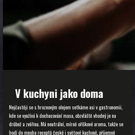
V kuchyni jako doma
Nejčastěji se s hroznovým olejem setkáme asi v gastronomii,
kde se využívá k dochucování masa, obzvláště vhodný je na
drůbež a zvěřinu. Má neutrální, mírně oříškové aroma, takže se
hodí do mnoha receptů české i světové kuchyně, příjemně