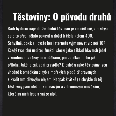
Těstoviny: O původu druhů
Rádi bychom napsali, že druhů těstovin je nepočítaně, ale kdysi
se o to přeci někdo pokusil a došel k číslu kolem 400.
Schválně, dokázali byste bez internetu vyjmenovat víc než 10?
Každý tvar plní určitou funkci, slouží jako základ hlavních jídel
v kombinaci s různými omáčkami, pro zapékání nebo jako
příloha. Jaké je základní pravidlo? Dlouhé a úzké těstoviny jsou
vhodné k omáčkám z ryb a mořských plodů připravených
s kvalitním olivovým olejem. Naopak krátké (a obvykle duté)
těstoviny jsou ideální k masovým a zeleninovým omáčkám,
které na nich lépe a snáze ulpí.