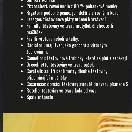
Pizzoccheri: rovné nudle z 80 % pohankové mouky
Rigatoni: podobné penne, jen delší a s rovnými konci
Lasagne: těstovinové pláty určené k vrstvení
Farfalle: těstoviny ve tvaru motýlků, či chcete-li
mašliček
Fusilli: vřetena neboli vrtulky.
Radiatori: mají tvar jako gnocchi s výrazným
žebrováním.
Cannelloni: těstovinové trubičky, které se plní a zapékají
Orecchiette: těstoviny ve tvaru oušek
Cavatelli: asi tři centimetry dlouhé těstoviny
připomínající mušličky
Casarecce: domácí těstoviny svinuté do tvaru písmene S
Rotelle: těstoviny ve tvaru kola od vozu
Spätzle: špecle