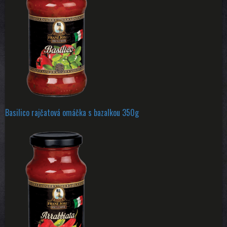
Basilico rajčatová omáčka s bazalkou 350g