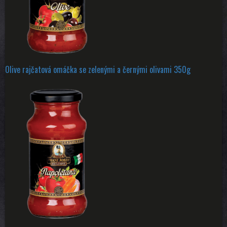
Olive rajčatová omáčka se zelenými a černými olivami 350g