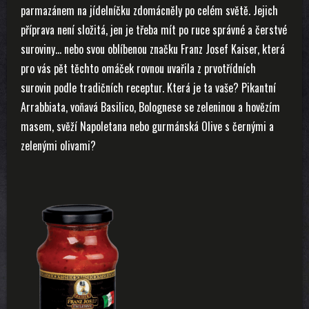
parmazánem na jídelníčku zdomácněly po celém světě. Jejich
příprava není složitá, jen je třeba mít po ruce správné a čerstvé
suroviny… nebo svou oblíbenou značku Franz Josef Kaiser, která
pro vás pět těchto omáček rovnou uvařila z prvotřídních
surovin podle tradičních receptur. Která je ta vaše? Pikantní
Arrabbiata, voňavá Basilico, Bolognese se zeleninou a hovězím
masem, svěží Napoletana nebo gurmánská Olive s černými a
zelenými olivami?