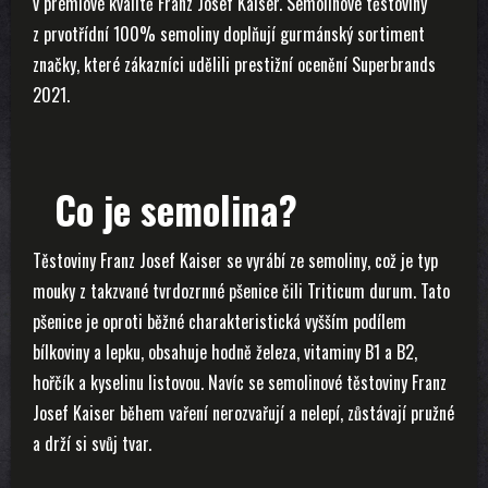
v prémiové kvalitě Franz Josef Kaiser. Semolinové těstoviny
z prvotřídní 100% semoliny doplňují gurmánský sortiment
značky, které zákazníci udělili prestižní ocenění Superbrands
2021.
Co je semolina?
Těstoviny Franz Josef Kaiser se vyrábí ze semoliny, což je typ
mouky z takzvané tvrdozrnné pšenice čili Triticum durum. Tato
pšenice je oproti běžné charakteristická vyšším podílem
bílkoviny a lepku, obsahuje hodně železa, vitaminy B1 a B2,
hořčík a kyselinu listovou. Navíc se semolinové těstoviny Franz
Josef Kaiser během vaření nerozvařují a nelepí, zůstávají pružné
a drží si svůj tvar.