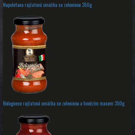
Napoletana rajčatová omáčka se zeleninou 350g
Bolognese rajčatová omáčka se zeleninou a hovězím masem 350g