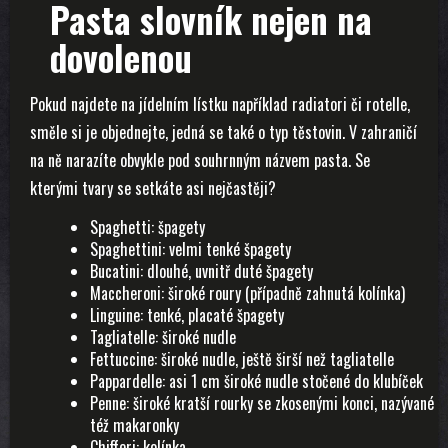
Pasta slovník nejen na
dovolenou
Pokud najdete na jídelním lístku například radiatori či rotelle,
směle si je objednejte, jedná se také o typ těstovin. V zahraničí
na ně narazíte obvykle pod souhrnným názvem pasta. Se
kterými tvary se setkáte asi nejčastěji?
Spaghetti: špagety
Spaghettini: velmi tenké špagety
Bucatini: dlouhé, uvnitř duté špagety
Maccheroni: široké roury (případně zahnutá kolínka)
Linguine: tenké, placaté špagety
Tagliatelle: široké nudle
Fettuccine: široké nudle, ještě širší než tagliatelle
Pappardelle: asi 1 cm široké nudle stočené do klubíček
Penne: široké kratší rourky se zkosenými konci, nazývané
též makaronky
Chifferi: kolínka