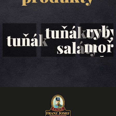
ryb
tuňákové
tuňák
moř
saláty
plo