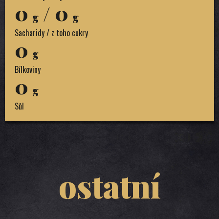
0
/ 0
g
g
Sacharidy / z toho cukry
0
g
Bílkoviny
0
g
Sůl
ostatní