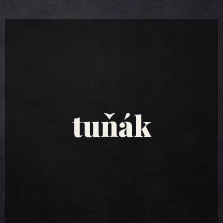
tuňákové
saláty