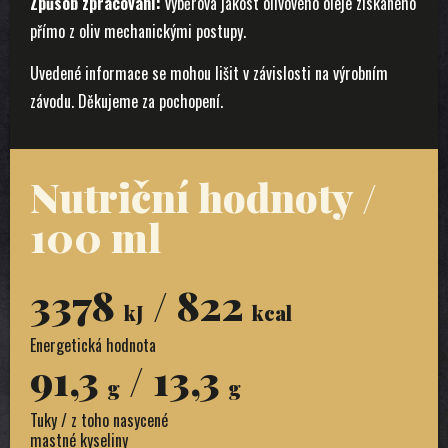
Způsob zpracování:
výběrová jakost olivového oleje získaného
přímo z oliv mechanickými postupy.
Uvedené informace se mohou lišit v závislosti na výrobním
závodu. Děkujeme za pochopení.
Nutriční hodnoty /
100 ml
3378
/ 822
kJ
kcal
Energetická hodnota
91,3
/ 13,3
g
g
Tuky / z toho nasycené
mastné kyseliny