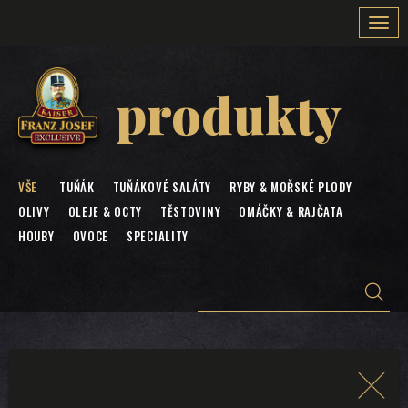
Togg
navi
produkty
VŠE
TUŇÁK
TUŇÁKOVÉ SALÁTY
RYBY & MOŘSKÉ PLODY
OLIVY
OLEJE & OCTY
TĚSTOVINY
OMÁČKY & RAJČATA
HOUBY
OVOCE
SPECIALITY