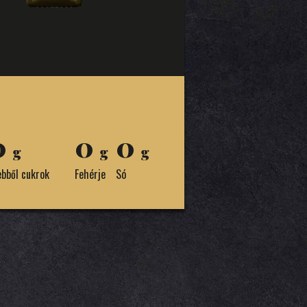
:
0
0
0
g
g
g
ebből cukrok
Fehérje
Só