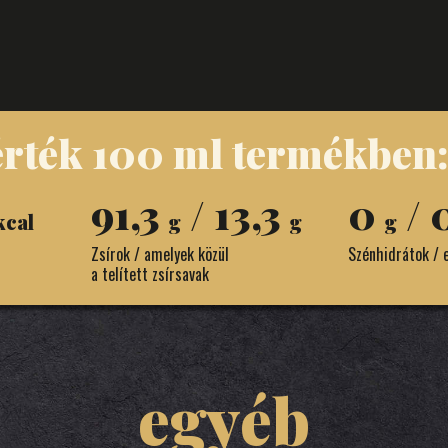
érték 100 ml termékben
91,3
/ 13,3
0
/ 
kcal
g
g
g
Zsírok / amelyek közül
Szénhidrátok / 
a telített zsírsavak
egyéb