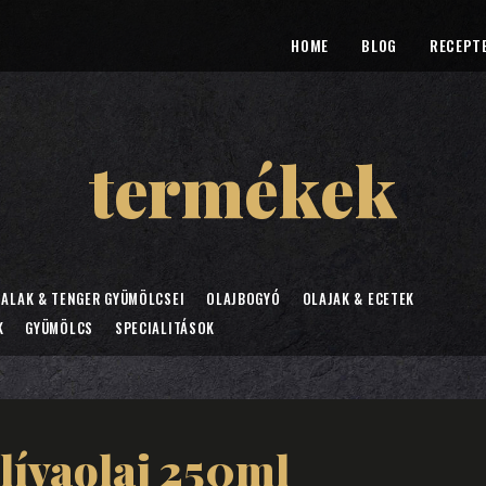
HOME
BLOG
RECEPT
termékek
ALAK & TENGER GYÜMÖLCSEI
OLAJBOGYÓ
OLAJAK & ECETEK
K
GYÜMÖLCS
SPECIALITÁSOK
lívaolaj 250ml