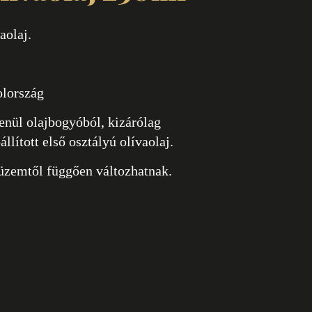
aolaj.
lország
nül olajbogyóból, kizárólag
lított első osztályú olívaolaj.
üzemtől függően változhatnak.