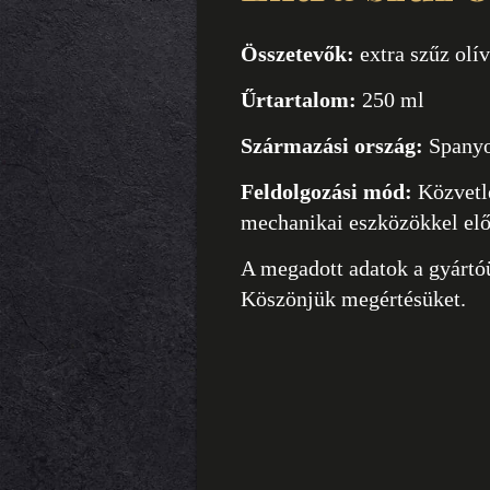
Összetevők:
extra szűz olív
Űrtartalom:
250 ml
Származási ország:
Spanyo
Feldolgozási mód:
Közvetle
mechanikai eszközökkel előál
A megadott adatok a gyártó
Köszönjük megértésüket.