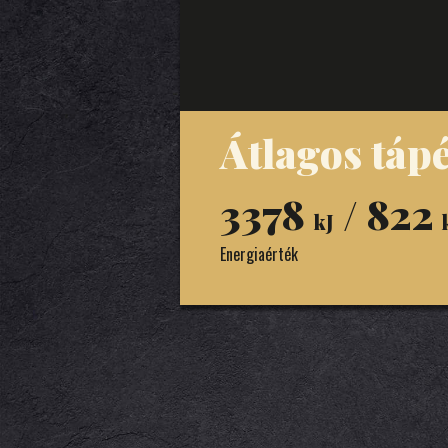
Átlagos táp
3378
/ 822
kJ
Energiaérték