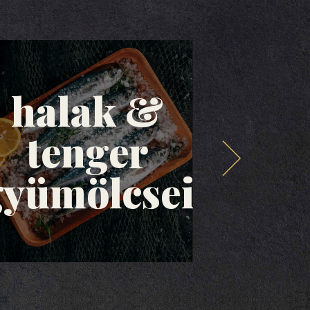
halak &
tenger
olaj
gyümölcsei