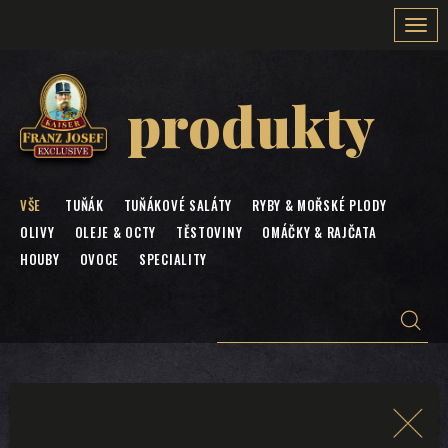
Togg
navi
produkty
VŠE
TUŇÁK
TUŇÁKOVÉ SALÁTY
RYBY & MOŘSKÉ PLODY
OLIVY
OLEJE & OCTY
TĚSTOVINY
OMÁČKY & RAJČATA
HOUBY
OVOCE
SPECIALITY