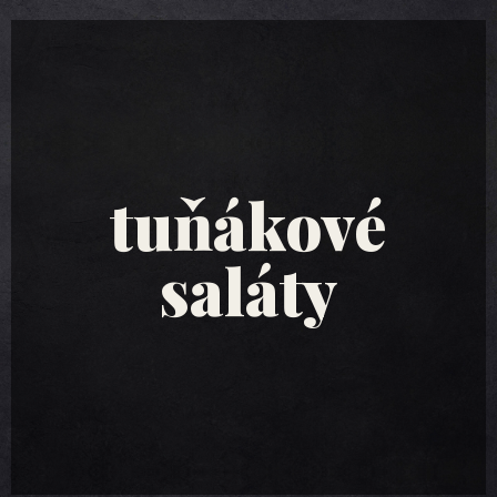
tuňákové
saláty