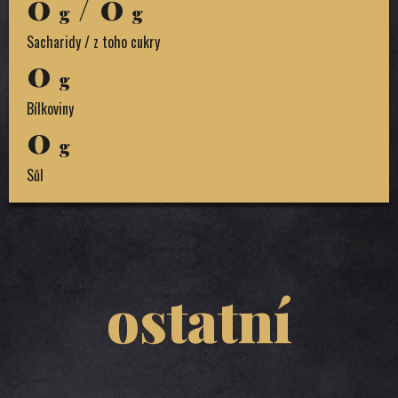
0
/ 0
g
g
Sacharidy / z toho cukry
0
g
Bílkoviny
0
g
Sůl
ostatní