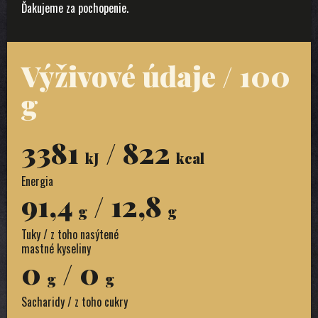
Ďakujeme za pochopenie.
Výživové údaje / 100
g
3381
/ 822
kJ
kcal
Energia
91,4
/ 12,8
g
g
Tuky / z toho nasýtené
mastné kyseliny
0
/ 0
g
g
Sacharidy / z toho cukry