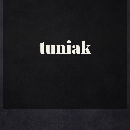
tuniakové
šaláty