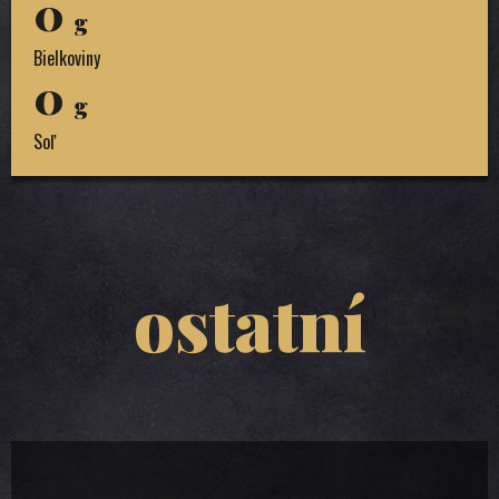
0
g
Bielkoviny
0
g
Soľ
ostatní